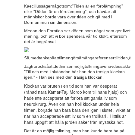
Kaeciliussägernågotsom:"Tiden är en förolämpning"
eller "Döden är en förolämpning", och hävdar att
människor borde vara över tiden och gå med i
Dormammu i sin dimension.
Medan den Forntida ser döden som något som ger livet
mening, och att vi bör spendera vår tid klokt, eftersom
det är begränsat.
Så,medtankepåattfilmengörsåmångareferensertilltiden,ärd
Jagtrorocksåattdetfinnsenmöjligtolkningavenavdessakloc
"Till och med i slutändan bär han den trasiga klockan
igen." - Han ses med den trasiga klockan.
Klockan var bruten i en tid som han var desperat
(rånad nära Kamar-Taj, Mordo kom till hans hjälp) och
hade inte accepterat att förlora sitt gamla liv som
neurokirurg. Även om han höll klockan under hela
filmen, började han bara bära den igen i slutet , vilket är
när han accepterade sitt liv som en trollkarl . Hittills är
hans uppgift att hålla jorden säker från mystiska hot.
Det är en möjlig tolkning, men han kunde bara ha på