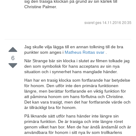
sig den trasiga klockan på grund av sin kärlek till
Christine Palmer.
svaret ges
14.11.2016 20:35
Jag skulle vilja lägga till en annan tolkning till de bra
punkter som anges i
Matheus Rottas svar
.
6
När Strange bär sin klocka i slutet av filmen tolkade jag
den som symbolisk för hans acceptans av sin nya
situation och i synnerhet hans manglade händer.
Han har en trasig klocka som fortfarande har betydelse
för honom. Den utför inte den primära funktionen
längre, men berättar fortfarande en viktig funktion för
att påminna honom om hans förflutna och Christine.
Det kan vara trasigt, men det har fortfarande värde och
är tillräckligt bra för honom.
På liknande sätt utför hans händer inte längre sin
primära funktion. De är trasiga och inte längre röret
genom vilket han bor. Men de har ändå ändamål och är
användbara för honom i sitt nya liv som trollkarlens