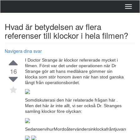
Toggl
navig
Hvad är betydelsen av flera
referenser till klockor i hela filmen?
Navigera dina svar
I Doctor Strange är klockor refererade mycket i
filmen. Först var det under operationen när Dr
16
Strange gör att hans medläkare gömmer sin
klocka som stör honom även när han stod ganska
långt från operationsbordet.
Somdiskuterasi den här relaterade frågan här .
Men det här är inte allt, vi ser också Dr. Stranges
samling klockor före olyckan:
SedanservihurMordoåtervändersinklockafråntjuvarna,somb