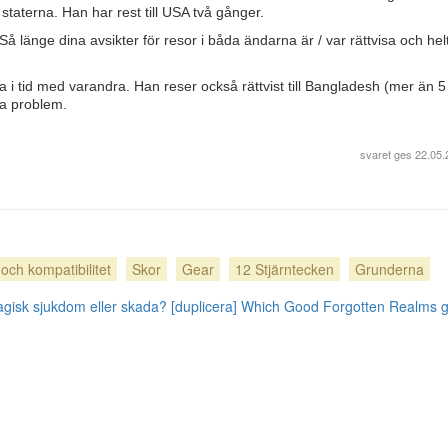
staterna. Han har rest till USA två gånger.
 Så länge dina avsikter för resor i båda ändarna är / var rättvisa och helt
 i tid med varandra. Han reser också rättvist till Bangladesh (mer än 
ra problem.
svaret ges
22.05.
 och kompatibilitet
Skor
Gear
12 Stjärntecken
Grunderna
-magisk sjukdom eller skada? [duplicera]
Which Good Forgotten Realms 