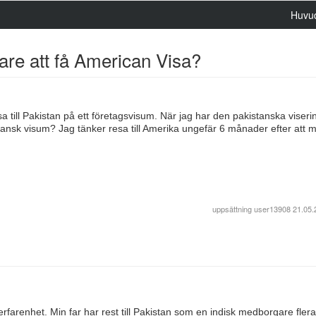
Huvu
are att få American Visa?
 till Pakistan på ett företagsvisum. När jag har den pakistanska viser
rikansk visum? Jag tänker resa till Amerika ungefär 6 månader efter att m
uppsättning
user13908
21.05.
rfarenhet. Min far har rest till Pakistan som en indisk medborgare fler