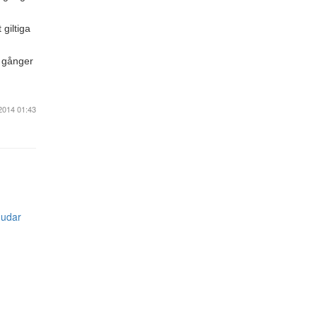
 giltiga
5 gånger
2014 01:43
gudar