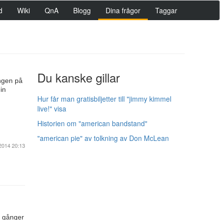
d
Wiki
QnA
Blogg
Dina frågor
Taggar
Du kanske gillar
ingen på
in
Hur får man gratisbiljetter till "jimmy kimmel
live!" visa
Historien om "american bandstand"
"american pie" av tolkning av Don McLean
2014 20:13
a gånger