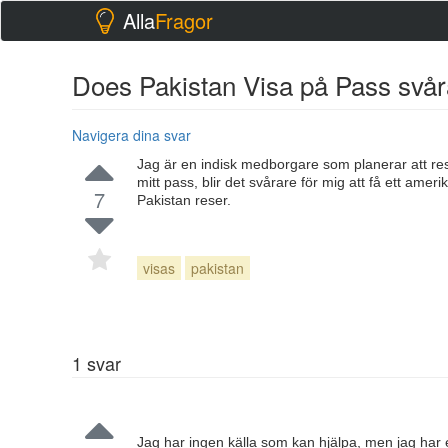
Alla
Fragor
Does Pakistan Visa på Pass svår
Navigera dina svar
Jag är en indisk medborgare som planerar att resa
mitt pass, blir det svårare för mig att få ett ame
7
Pakistan reser.
visas
pakistan
1
svar
Jag har ingen källa som kan hjälpa, men jag har e