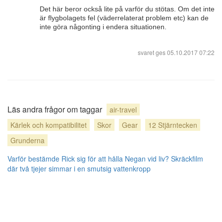
Det här beror också lite på varför du stötas. Om det inte
är flygbolagets fel (väderrelaterat problem etc) kan de
inte göra någonting i endera situationen.
svaret ges
05.10.2017 07:22
Läs andra frågor om taggar
air-travel
Kärlek och kompatibilitet
Skor
Gear
12 Stjärntecken
Grunderna
Varför bestämde Rick sig för att hålla Negan vid liv?
Skräckfilm
där två tjejer simmar i en smutsig vattenkropp