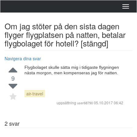
Toggl
navig
Om jag stöter på den sista dagen
flyger flygplatsen på natten, betalar
flygbolaget för hotell? [stängd]
Navigera dina svar
Flygbolaget skulle sätta mig i tidigaste flygningen
nästa morgon, men kompenseras jag för natten.
9
air-travel
uppsättning
05.10.2017 06:42
user68790
2
svar