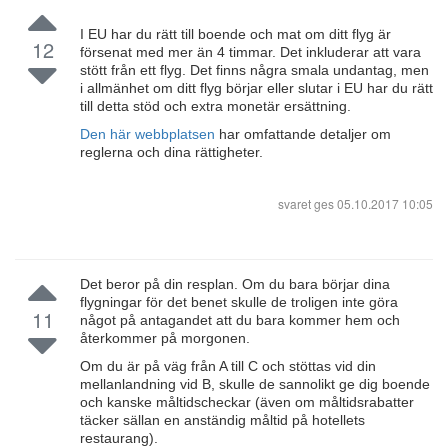
I EU har du rätt till boende och mat om ditt flyg är
12
försenat med mer än 4 timmar. Det inkluderar att vara
stött från ett flyg. Det finns några smala undantag, men
i allmänhet om ditt flyg börjar eller slutar i EU har du rätt
till detta stöd och extra monetär ersättning.
Den här webbplatsen
har omfattande detaljer om
reglerna och dina rättigheter.
svaret ges
05.10.2017 10:05
Det beror på din resplan. Om du bara börjar dina
flygningar för det benet skulle de troligen inte göra
11
något på antagandet att du bara kommer hem och
återkommer på morgonen.
Om du är på väg från A till C och stöttas vid din
mellanlandning vid B, skulle de sannolikt ge dig boende
och kanske måltidscheckar (även om måltidsrabatter
täcker sällan en anständig måltid på hotellets
restaurang).