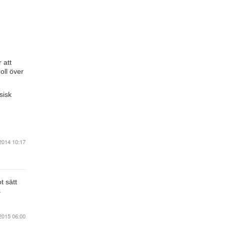
 att
oll över
sisk
2014 10:17
t sätt
s
2015 06:00