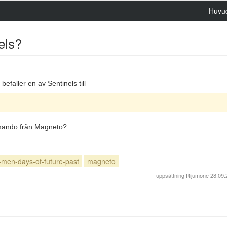
Huvu
els?
faller en av Sentinels till
mmando från Magneto?
-men-days-of-future-past
magneto
uppsättning
Rijumone
28.09.