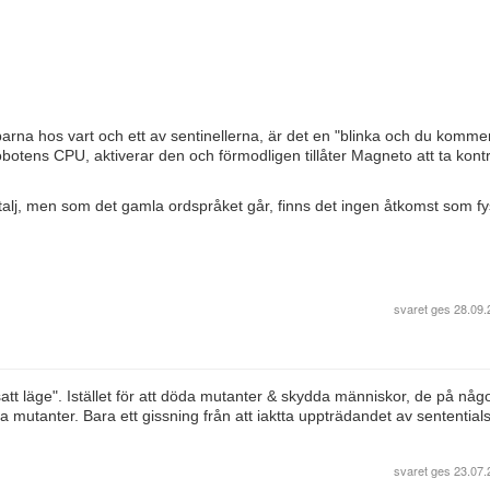
parna hos vart och ett av sentinellerna, är det en "blinka och du kommer
otens CPU, aktiverar den och förmodligen tillåter Magneto att ta kontr
lj, men som det gamla ordspråket går, finns det ingen åtkomst som fy
svaret ges
28.09.
t läge". Istället för att döda mutanter & skydda människor, de på någo
 mutanter. Bara ett gissning från att iaktta uppträdandet av sentential
svaret ges
23.07.