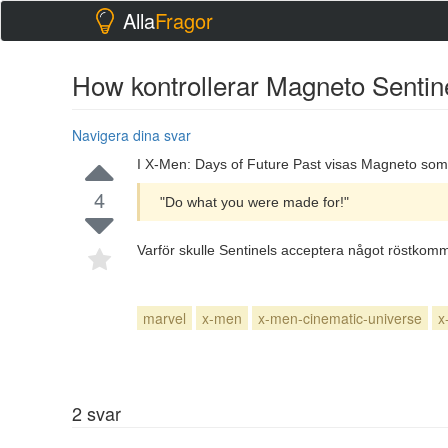
Alla
Fragor
How kontrollerar Magneto Sentin
Navigera dina svar
I X-Men: Days of Future Past visas Magneto som be
4
"Do what you were made for!"
Varför skulle Sentinels acceptera något röstko
marvel
x-men
x-men-cinematic-universe
x
2
svar