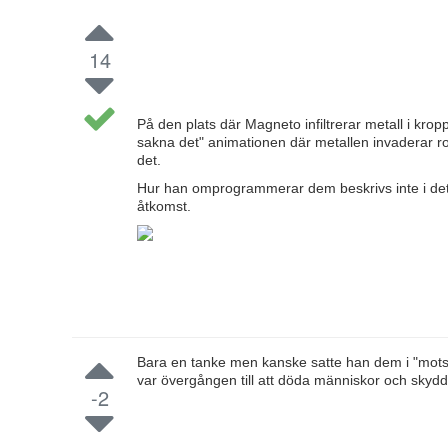
14
På den plats där Magneto infiltrerar metall i krop
sakna det" animationen där metallen invaderar rob
det.
Hur han omprogrammerar dem beskrivs inte i deta
åtkomst.
Bara en tanke men kanske satte han dem i "motsat
var övergången till att döda människor och skydda
-2