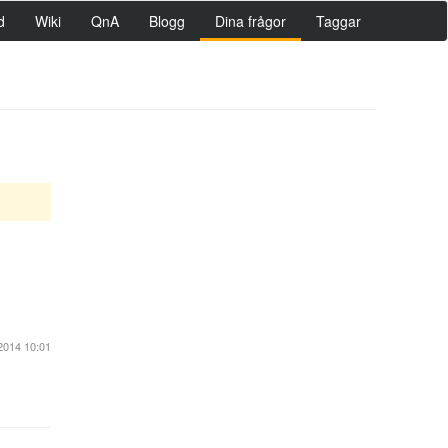
d
Wiki
QnA
Blogg
Dina frågor
Taggar
2014 10:01