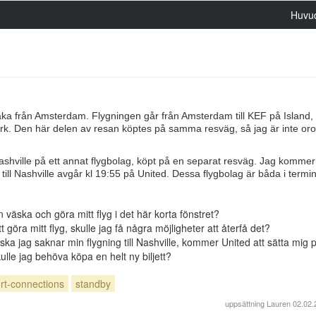
Huvu
aka från Amsterdam. Flygningen går från Amsterdam till KEF på Island,
wark. Den här delen av resan köptes på samma resväg, så jag är inte orol
ashville på ett annat flygbolag, köpt på en separat resväg. Jag kommer t
till Nashville avgår kl 19:55 på United. Dessa flygbolag är båda i termin
n väska och göra mitt flyg i det här korta fönstret?
göra mitt flyg, skulle jag få några möjligheter att återfå det?
ska jag saknar min flygning till Nashville, kommer United att sätta mig 
ulle jag behöva köpa en helt ny biljett?
rt-connections
standby
uppsättning
Lauren
02.02.