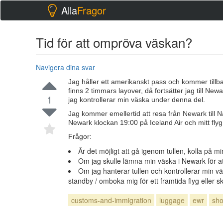
Alla
Fragor
Tid för att ompröva väskan?
Navigera dina svar
Jag håller ett amerikanskt pass och kommer tillb
finns 2 timmars layover, då fortsätter jag till Ne
1
jag kontrollerar min väska under denna del.
Jag kommer emellertid att resa från Newark till N
Newark klockan 19:00 på Iceland Air och mitt flyg 
Frågor:
Är det möjligt att gå igenom tullen, kolla på mi
Om jag skulle lämna min väska i Newark för att 
Om jag hanterar tullen och kontrollerar min vä
standby / omboka mig för ett framtida flyg eller sk
customs-and-immigration
luggage
ewr
sho