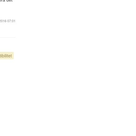
öra det
2016 07:01
bilitet
Blogg