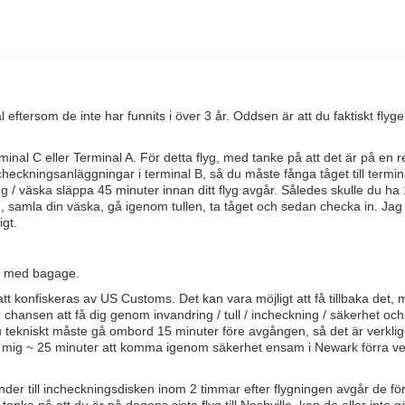
al eftersom de inte har funnits i över 3 år. Oddsen är att du faktiskt flyg
minal C eller Terminal A. För detta flyg, med tanke på att det är på en r
ncheckningsanläggningar i terminal B, så du måste fånga tåget till termina
ng / väska släppa 45 minuter innan ditt flyg avgår. Således skulle du ha
g, samla din väska, gå igenom tullen, ta tåget och sedan checka in. Jag 
igt.
en med bagage.
 konfiskeras av US Customs. Det kan vara möjligt att få tillbaka det, 
r chansen att få dig genom invandring / tull / incheckning / säkerhet oc
du tekniskt måste gå ombord 15 minuter före avgången, så det är verkli
tog mig ~ 25 minuter att komma igenom säkerhet ensam i Newark förra v
änder till incheckningsdisken inom 2 timmar efter flygningen avgår de fö