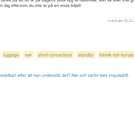
tanke på att du är på dagens sista flyg till Nashville, kan de eller inte g
ör dig eftersom du inte är på en enda biljett.
svaret ges
02.02.
luggage
ewr
short-connections
standby
Kärlek och kompati
medelbart efter att han undersökt det?
När och varför blev impulsdrift