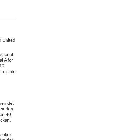
er United
egional
l A för
 10
tror inte
men det
h sedan
gen 40
eckan,
rsöker