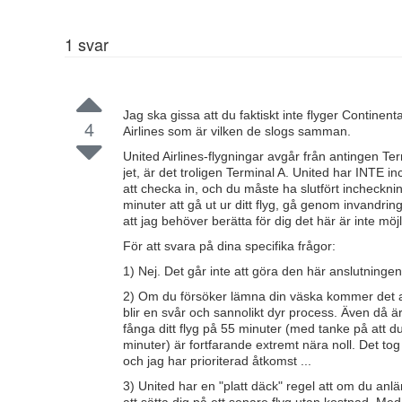
1
svar
Jag ska gissa att du faktiskt inte flyger Continent
4
Airlines som är vilken de slogs samman.
United Airlines-flygningar avgår från antingen Ter
jet, är det troligen Terminal A. United har INTE i
att checka in, och du måste ha slutfört incheckni
minuter att gå ut ur ditt flyg, gå genom invandrin
att jag behöver berätta för dig det här är inte möjl
För att svara på dina specifika frågor:
1) Nej. Det går inte att göra den här anslutning
2) Om du försöker lämna din väska kommer det att
blir en svår och sannolikt dyr process. Även då ä
fånga ditt flyg på 55 minuter (med tanke på att 
minuter) är fortfarande extremt nära noll. Det 
och jag har prioriterad åtkomst ...
3) United har en "platt däck" regel att om du anl