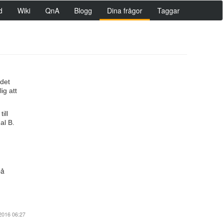
d
Wiki
QnA
Blogg
Dina frågor
Taggar
 det
ig att
ill
al B.
på
2016 06:27