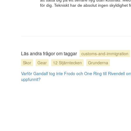
att sätta dig på ett senare flyg utan kostnad. Med 
för dig. Tekniskt har de absolut ingen skyldighet f
Läs andra frågor om taggar
customs-and-immigration
Skor
Gear
12 Stjärntecken
Grunderna
Varför Gandalf tog inte Frodo och One Ring till Rivendell o
uppfunnit?
användarbidrag licensierat under
cc by-sa 3.0
med tillskrivning krävs.