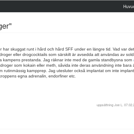
Huvu
ger"
 har skuggat runt i hård och hård SFF under en längre tid. Vad var de
l droger eller drogcocktails som särskilt är avsedda att användas av sold
ättra kampens prestanda. Jag räknar inte med de gamla standbysna som
etdroger som kokain eller meth, såvida inte deras användning inte bara 
som rutinmässig kampprep. Jag utesluter också implantat om inte implant
 kroppens egna adrenalin, endorfiner etc.
uppsättning
Joe L.
07.02.