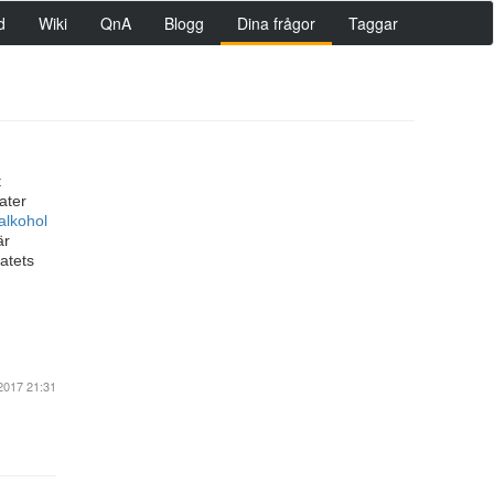
d
Wiki
QnA
Blogg
Dina frågor
Taggar
t
ater
alkohol
är
atets
2017 21:31