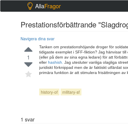
Alla
Fragor
Prestationsförbättrande "Slagdro
Navigera dina svar
Tanken om prestationshöjande droger för soldater
tidigaste exemplet i SFF-fiktion? Jag hänvisar til
1
(eller på dem av sina egna ledare) för att förb
eller
hashish.
Jag utesluter vanliga olagliga stre
juridiskt förknippad men de är faktiskt utfärdat 
primära funktion är att stimulera frisättningen av
history-of
military-sf
1
svar