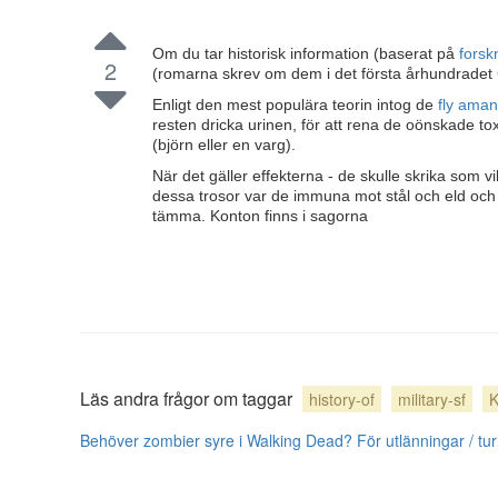
Om du tar historisk information (baserat på
forsk
2
(romarna skrev om dem i det första århundradet
Enligt den mest populära teorin intog de
fly ama
resten dricka urinen, för att rena de oönskade t
(björn eller en varg).
När det gäller effekterna - de skulle skrika som 
dessa trosor var de immuna mot stål och eld och 
tämma. Konton finns i sagorna
Läs andra frågor om taggar
history-of
military-sf
K
Behöver zombier syre i Walking Dead?
För utlänningar / tur