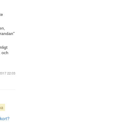
te
en,
urandan"
ligt
a och
2017 22:03
na
rkort?