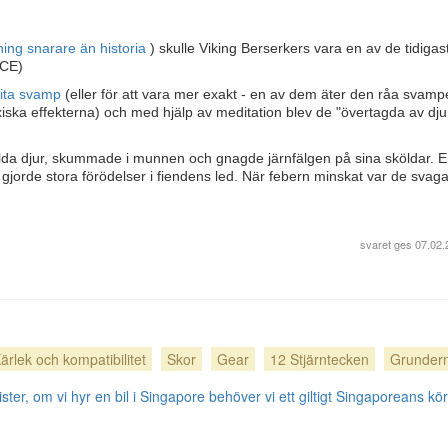
ning snarare än historia
) skulle Viking Berserkers vara en av de tidigas
 CE)
nita svamp
(eller för att vara mer exakt - en av dem äter den råa svamp
oxiska effekterna) och med hjälp av meditation blev de "övertagda av dj
vilda djur, skummade i munnen och gnagde järnfälgen på sina sköldar. En
gjorde stora förödelser i fiendens led. När febern minskat var de svag
svaret ges
07.02.
ärlek och kompatibilitet
Skor
Gear
12 Stjärntecken
Grunder
ister, om vi hyr en bil i Singapore behöver vi ett giltigt Singaporeans kö