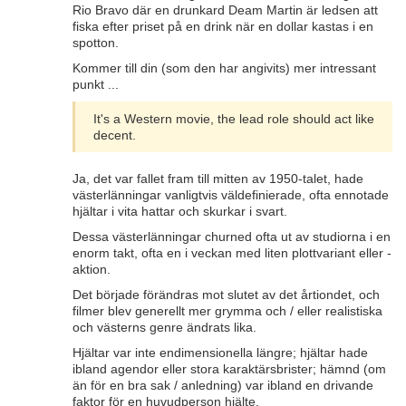
Rio Bravo där en drunkard Deam Martin är ledsen att
fiska efter priset på en drink när en dollar kastas i en
spotton.
Kommer till din (som den har angivits) mer intressant
punkt ...
It's a Western movie, the lead role should act like
decent.
Ja, det var fallet fram till mitten av 1950-talet, hade
västerlänningar vanligtvis väldefinierade, ofta ennotade
hjältar i vita hattar och skurkar i svart.
Dessa västerlänningar churned ofta ut av studiorna i en
enorm takt, ofta en i veckan med liten plottvariant eller -
aktion.
Det började förändras mot slutet av det årtiondet, och
filmer blev generellt mer grymma och / eller realistiska
och västerns genre ändrats lika.
Hjältar var inte endimensionella längre; hjältar hade
ibland agendor eller stora karaktärsbrister; hämnd (om
än för en bra sak / anledning) var ibland en drivande
faktor för en huvudperson hjälte.