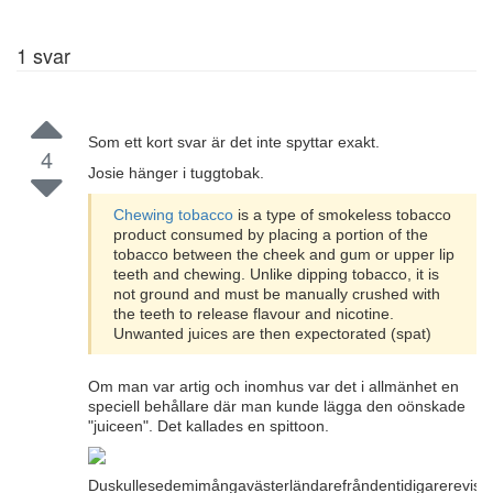
1
svar
Som ett kort svar är det inte spyttar exakt.
4
Josie hänger i tuggtobak.
Chewing tobacco
is a type of smokeless tobacco
product consumed by placing a portion of the
tobacco between the cheek and gum or upper lip
teeth and chewing. Unlike dipping tobacco, it is
not ground and must be manually crushed with
the teeth to release flavour and nicotine.
Unwanted juices are then expectorated (spat)
Om man var artig och inomhus var det i allmänhet en
speciell behållare där man kunde lägga den oönskade
"juiceen". Det kallades en spittoon.
Duskullesedemimångavästerländarefråndentidigarerevisi