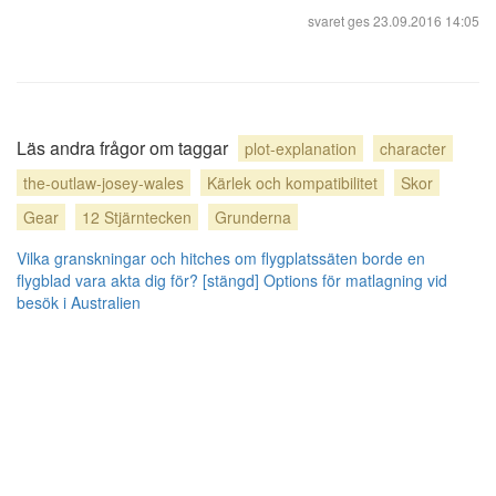
svaret ges
23.09.2016 14:05
Läs andra frågor om taggar
plot-explanation
character
the-outlaw-josey-wales
Kärlek och kompatibilitet
Skor
Gear
12 Stjärntecken
Grunderna
Vilka granskningar och hitches om flygplatssäten borde en
flygblad vara akta dig för? [stängd]
Options för matlagning vid
besök i Australien
Blogg
användarbidrag licensierat under
cc by-sa 3.0
med tillskrivning krävs.