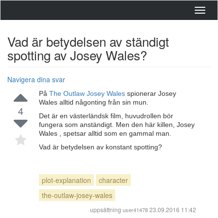
Toggl
navig
Vad är betydelsen av ständigt
spotting av Josey Wales?
Navigera dina svar
På
The Outlaw Josey Wales
spionerar Josey
Wales alltid någonting från sin mun.
4
Det är en västerländsk film, huvudrollen bör
fungera som anständigt. Men den här killen, Josey
Wales , spetsar alltid som en gammal man.
Vad är betydelsen av konstant spotting?
plot-explanation
character
the-outlaw-josey-wales
uppsättning
23.09.2016 11:42
user41478