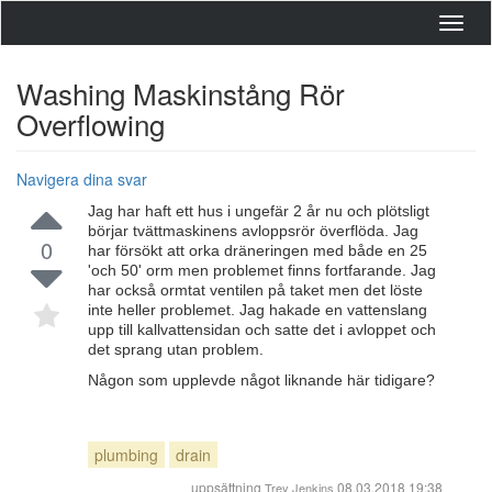
Toggl
navig
Washing Maskinstång Rör
Overflowing
Navigera dina svar
Jag har haft ett hus i ungefär 2 år nu och plötsligt
börjar tvättmaskinens avloppsrör överflöda. Jag
0
har försökt att orka dräneringen med både en 25
'och 50' orm men problemet finns fortfarande. Jag
har också ormtat ventilen på taket men det löste
inte heller problemet. Jag hakade en vattenslang
upp till kallvattensidan och satte det i avloppet och
det sprang utan problem.
Någon som upplevde något liknande här tidigare?
plumbing
drain
uppsättning
08.03.2018 19:38
Trey Jenkins