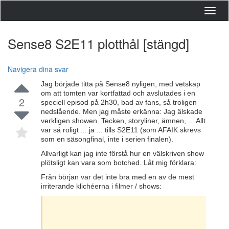
Toggl
navig
Sense8 S2E11 plotthål [stängd]
Navigera dina svar
Jag började titta på Sense8 nyligen, med vetskap
om att tomten var kortfattad och avslutades i en
2
speciell episod på 2h30, bad av fans, så troligen
nedslående. Men jag måste erkänna: Jag älskade
verkligen showen. Tecken, storyliner, ämnen, ... Allt
var så roligt ... ja ... tills S2E11 (som AFAIK skrevs
som en säsongfinal, inte i serien finalen).
Allvarligt kan jag inte förstå hur en välskriven show
plötsligt kan vara som botched. Låt mig förklara:
Från början var det inte bra med en av de mest
irriterande klichéerna i filmer / shows: