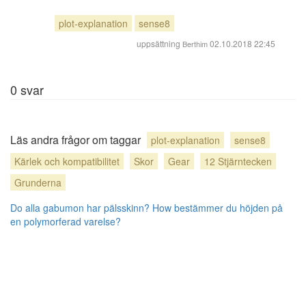
plot-explanation
sense8
uppsättning
02.10.2018 22:45
Berthim
0
svar
Läs andra frågor om taggar
plot-explanation
sense8
Kärlek och kompatibilitet
Skor
Gear
12 Stjärntecken
Grunderna
Do alla gabumon har pälsskinn?
How bestämmer du höjden på
en polymorferad varelse?