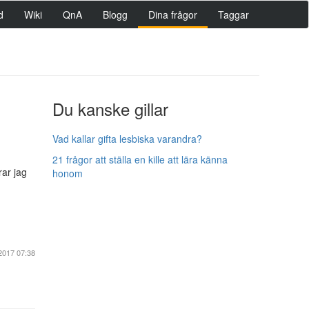
d
Wiki
QnA
Blogg
Dina frågor
Taggar
Du kanske gillar
Vad kallar gifta lesbiska varandra?
21 frågor att ställa en kille att lära känna
rar jag
honom
2017 07:38