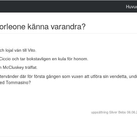
Huvu
rleone känna varandra?
ojal vän till Vito.
Ciccio och tar bokstavligen en kula för honom.
ch McCluskey träffat.
ervänder där för första gången som vuxen att utföra sin vendetta, und
e med Tommasino?
uppsättning
Silver Bebs
06.06.