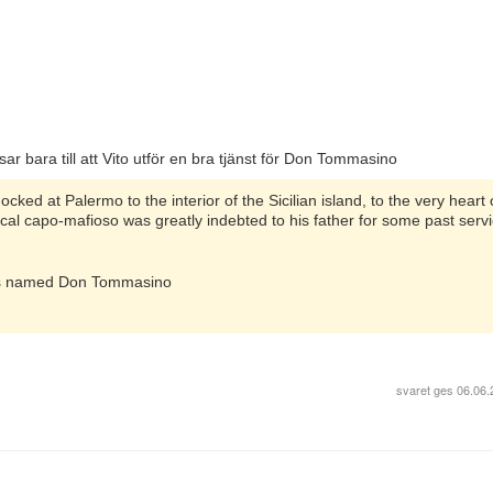
sar bara till att Vito utför en bra tjänst för Don Tommasino
ked at Palermo to the interior of the Sicilian island, to the very heart 
ocal capo-mafioso was greatly indebted to his father for some past servi
ties named Don Tommasino
svaret ges
06.06.