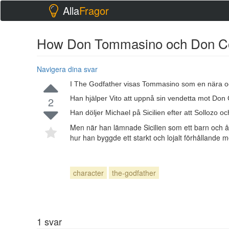
Alla
Fragor
How Don Tommasino och Don Co
Navigera dina svar
I The Godfather visas Tommasino som en nära och l
Han hjälper Vito att uppnå sin vendetta mot Don 
2
Han döljer Michael på Sicilien efter att Sollozo o
Men när han lämnade Sicilien som ett barn och åt
hur han byggde ett starkt och lojalt förhålland
character
the-godfather
1
svar