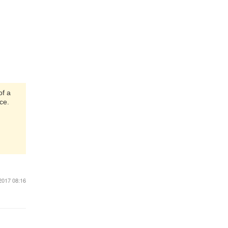
of a
ce.
2017 08:16