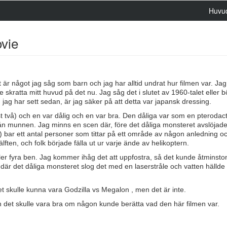
Huvu
vie
et är något jag såg som barn och jag har alltid undrat hur filmen var. Jag
e skratta mitt huvud på det nu. Jag såg det i slutet av 1960-talet eller b
jag har sett sedan, är jag säker på att detta var japansk dressing.
st två) och en var dålig och en var bra. Den dåliga var som en pterodac
rån munnen. Jag minns en scen där, före det dåliga monsteret avslöjade
e) bar ett antal personer som tittar på ett område av någon anledning o
ten, och folk började fälla ut ur varje ände av helikoptern.
ller fyra ben. Jag kommer ihåg det att uppfostra, så det kunde åtminsto
en där det dåliga monsteret slog det med en laserstråle och vatten hällde 
det skulle kunna vara Godzilla vs Megalon , men det är inte.
men det skulle vara bra om någon kunde berätta vad den här filmen var.