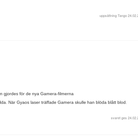
uppsättning
Tango
24.02.
n gjordes för de nya Gamera-filmerna
dda. När Gyaos laser träffade Gamera skulle han blöda blått blod.
svaret ges
24.02.