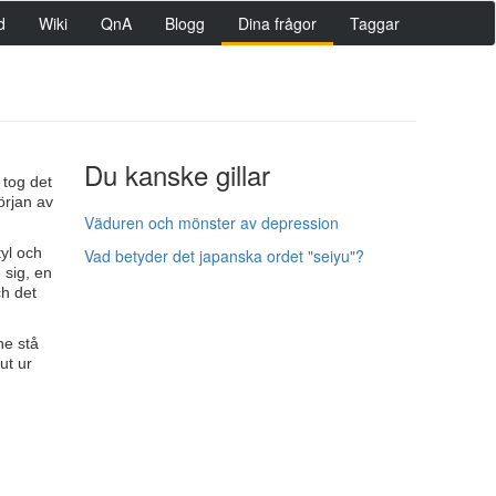
d
Wiki
QnA
Blogg
Dina frågor
Taggar
Du kanske gillar
 tog det
örjan av
Väduren och mönster av depression
tyl och
Vad betyder det japanska ordet "seiyu"?
 sig, en
ch det
ne stå
ut ur