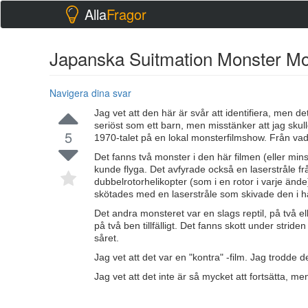
Alla
Fragor
Japanska Suitmation Monster Mo
Navigera dina svar
Jag vet att den här är svår att identifiera, men d
seriöst som ett barn, men misstänker att jag skull
5
1970-talet på en lokal monsterfilmshow. Från vad 
Det fanns två monster i den här filmen (eller min
kunde flyga. Det avfyrade också en laserstråle f
dubbelrotorhelikopter (som i en rotor i varje änd
skötades med en laserstråle som skivade den i hälf
Det andra monsteret var en slags reptil, på två e
på två ben tillfälligt. Det fanns skott under strid
såret.
Jag vet att det var en "kontra" -film. Jag trodde 
Jag vet att det inte är så mycket att fortsätta, 