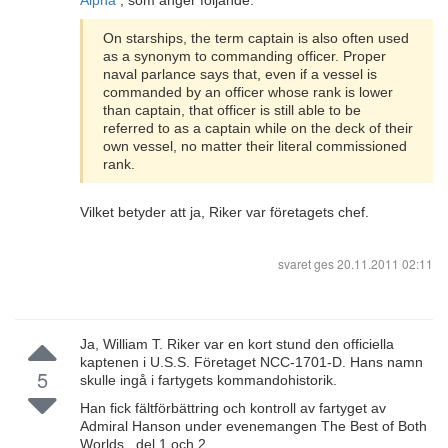
Alpha
, som anger följande:
On starships, the term captain is also often used
as a synonym to commanding officer. Proper
naval parlance says that, even if a vessel is
commanded by an officer whose rank is lower
than captain, that officer is still able to be
referred to as a captain while on the deck of their
own vessel, no matter their literal commissioned
rank.
Vilket betyder att ja, Riker var företagets chef.
svaret ges
20.11.2011 02:11
Ja, William T. Riker var en kort stund den officiella
kaptenen i U.S.S. Företaget NCC-1701-D. Hans namn
5
skulle ingå i fartygets kommandohistorik.
Han fick fältförbättring och kontroll av fartyget av
Admiral Hanson under evenemangen The Best of Both
Worlds , del 1 och 2.