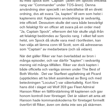
itu med Spock som "Captain" (även om Spocks officiella
rang var "Commander" under TOS-åren). Denna
användning sker speciellt i en bekräftelse till en direkt
ordning, dvs att svara "Ja, kapten" till vem som helst i
kaptenens stol. Kaptenens användning är sedvanlig,
inte officiell. Dessutom skulle det vara både besvärligt
och felaktigt för en officer att svara på en order med
"Ja, Captain Spock", eftersom det här skulle utgå ifrån
att felaktigt bedömdes av Spocks rang. I vilket fall som
helst, om Spock då skulle vara med i bortfesten, kan
han välja att lämna conn till Scott, som då adresseras
som "Captain" av medarbetare (och så vidare).
När det gäller Riker var han överladdad av bron i
många episoder, och var därför "kapten" i sedvanlig
mening vid många tillfällen. Riker var dock kapten i
både officiella och vanliga sinnen under The Best of
Both Worlds . Det var Starfleet uppfattning att Picard
(upptäcktes att ha blivit assimilerad av Borg och med
beteckningen "Locutus") var oåterkallelig. Kort före
hans död i slaget vid Wolf 359 gav Fleet Admiral
Hanson Riker en fältförstärkning till kaptenen och gav
honom kontroll över företaget. Det är säkert att anta att
Hanson hade kommandokoderna för företaget formellt
överfört till Riker, även om detta inte ses på skärmen.