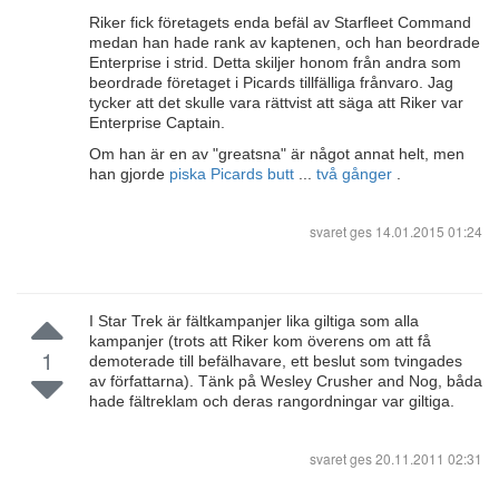
Riker fick företagets enda befäl av Starfleet Command
medan han hade rank av kaptenen, och han beordrade
Enterprise i strid. Detta skiljer honom från andra som
beordrade företaget i Picards tillfälliga frånvaro. Jag
tycker att det skulle vara rättvist att säga att Riker var
Enterprise Captain.
Om han är en av "greatsna" är något annat helt, men
han gjorde
piska Picards butt
...
två gånger
.
svaret ges
14.01.2015 01:24
I Star Trek är fältkampanjer lika giltiga som alla
kampanjer (trots att Riker kom överens om att få
1
demoterade till befälhavare, ett beslut som tvingades
av författarna). Tänk på Wesley Crusher and Nog, båda
hade fältreklam och deras rangordningar var giltiga.
svaret ges
20.11.2011 02:31