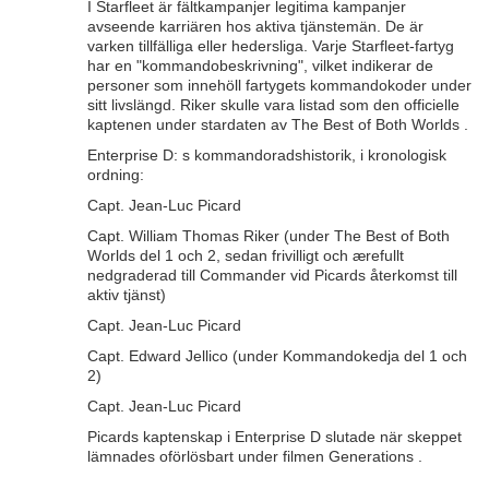
I Starfleet är fältkampanjer legitima kampanjer
avseende karriären hos aktiva tjänstemän. De är
varken tillfälliga eller hedersliga. Varje Starfleet-fartyg
har en "kommandobeskrivning", vilket indikerar de
personer som innehöll fartygets kommandokoder under
sitt livslängd. Riker skulle vara listad som den officielle
kaptenen under stardaten av The Best of Both Worlds .
Enterprise D: s kommandoradshistorik, i kronologisk
ordning:
Capt. Jean-Luc Picard
Capt. William Thomas Riker (under The Best of Both
Worlds del 1 och 2, sedan frivilligt och ærefullt
nedgraderad till Commander vid Picards återkomst till
aktiv tjänst)
Capt. Jean-Luc Picard
Capt. Edward Jellico (under Kommandokedja del 1 och
2)
Capt. Jean-Luc Picard
Picards kaptenskap i Enterprise D slutade när skeppet
lämnades oförlösbart under filmen Generations .