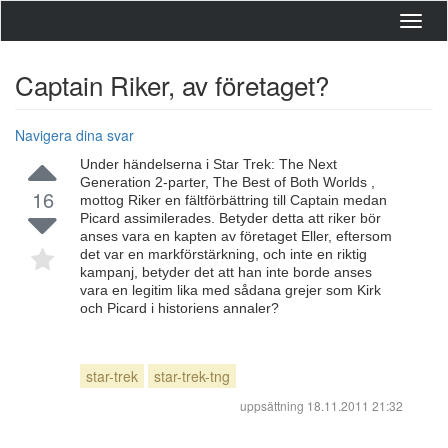
Toggl
navig
Captain Riker, av företaget?
Navigera dina svar
Under händelserna i Star Trek: The Next
Generation 2-parter, The Best of Both Worlds ,
16
mottog Riker en fältförbättring till Captain medan
Picard assimilerades. Betyder detta att riker bör
anses vara en kapten av företaget Eller, eftersom
det var en markförstärkning, och inte en riktig
kampanj, betyder det att han inte borde anses
vara en legitim lika med sådana grejer som Kirk
och Picard i historiens annaler?
star-trek
star-trek-tng
uppsättning
18.11.2011 21:32