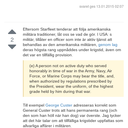
svaret ges
13.01.2015 02:07
Eftersom Starfleet tenderar att följa amerikanska
militära traditioner, låt oss se vad de gör. I USA: s
2
militär, tillåter en officer som inte är aktiv tjänst att
behandlas av den amerikanska militären,
genom lag
deras högsta rang uppnåddes under krigstid, även om
det var en tillfällig provision.
(e) A person not on active duty who served
honorably in time of war in the Army, Navy, Air
Force, or Marine Corps may bear the title, and,
when authorized by regulations prescribed by
the President, wear the uniform, of the highest
grade held by him during that war.
Till exempel
George Custer
adresseras korrekt som
General Custer trots att hans permanenta rang (och
den som han höll när han dog) var överste. Jag tycker
att det här talar om att tillfälliga krigstider uppfattas som
allvarliga affärer i militären.