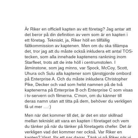
Är Riker en officiell kapten av ett företag? Jag antar att
det beror på din definition av vem som är en kapten i
ett företag. Tekniskt, ja, Riker höll en tillfällig
fältkommission av kaptenen. Men om du ska tillämpa
det, tror jag att du måste också inkludera ett antal TOS-
tecken, som alla innehade kaptenens rankning inom
Starfleet, trots att de inte höll i centrumstolen. I
åtminstone, som jag minns, var Spock, McCoy, Scott,
Uhura och Sulu alla kaptener som tjänstgjorde ombord
på Enterprise A. Och du måste inkludera Christopher
Pike, Decker och vad som helst namnen på de två
kaptenerna på Enterprise B och Enterprise C som visas
i tv-servern och filmerna. C'mon, om du känner till
deras namn utan att titta på dem, behöver du verkligen
få ut mer ....:)
Men när det kommer till det, är det en stor skillnad
mellan tekniskt att vara en kapten i företaget och vem
du tänker på när du tänker på företagets chefer. Det är
verkligen vad det kommer ner också. Var Riker en
kapten? Visst, för ett par dagar. Tänk vi på Riker när vi