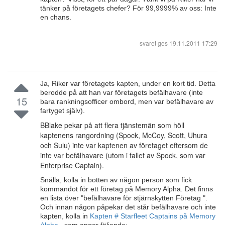
tänker på företagets chefer? För 99,9999% av oss: Inte
en chans.
svaret ges
19.11.2011 17:29
Ja, Riker var företagets kapten, under en kort tid. Detta
berodde på att han var företagets befälhavare (inte
15
bara rankningsofficer ombord, men var befälhavare av
fartyget själv).
BBlake pekar på att flera tjänstemän som höll
kaptenens rangordning (Spock, McCoy, Scott, Uhura
och Sulu) inte var kaptenen av företaget eftersom de
inte var befälhavare (utom i fallet av Spock, som var
Enterprise Captain).
Snälla, kolla in botten av någon person som fick
kommandot för ett företag på Memory Alpha. Det finns
en lista över "befälhavare för stjärnskytten Företag ".
Och innan någon påpekar det står befälhavare och inte
kapten, kolla in
Kapten # Starfleet Captains på Memory