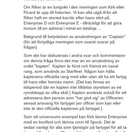
Om Riker är en tungvikt i den meningen som Kirk eller
Picard är upp till historien. Vi kan alla utgå ifrån att
Riker haft en storied karriär efter hans stint på
Enterprise D och Enterprise E - tillräckligt för att göra
honom till en admiral i minst en tidslinje ...
Bakgrund till betydelsen av användningen av "Captain"
(för att förtydliga meningen som svaret svarar på
frågan)
Som det har diskuterats i andra svar och kommentarer
om denna fråga finns det mer än en användning av
ordet "kapten". Kapten är först och främst en naval
rang, som används av Starfleet. Någon kan hålla
kaptenens officiella rang med eller utan att ha ett fartyg
till hans eller hennes namn. (Det kan finnas en
tidsperiod där en kapten inte tilldelas styrelsen av ett
rymdskepp av olika skäl.) Kapten används också för att
adressera den person som "har givit sig" av Officeren
senast ansvarig för fartyget (en officer som kan eller
inte är den officiella kaptenen på fartyget.)
Som ett universums exempel kan Kirk lämna Enterprise
med en bortfest och lämna conn till Spock. Det är
sedan vanligt för alla som tjänstgör på fartyget för att ta