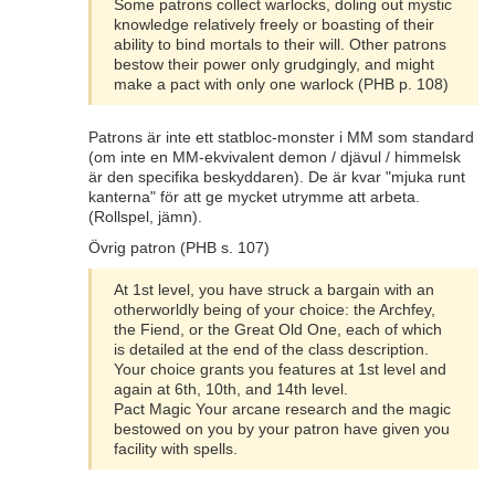
Some patrons collect warlocks, doling out mystic
knowledge relatively freely or boasting of their
ability to bind mortals to their will. Other patrons
bestow their power only grudgingly, and might
make a pact with only one warlock (PHB p. 108)
Patrons är inte ett statbloc-monster i MM som standard
(om inte en MM-ekvivalent demon / djävul / himmelsk
är den specifika beskyddaren). De är kvar "mjuka runt
kanterna" för att ge mycket utrymme att arbeta.
(Rollspel, jämn).
Övrig patron (PHB s. 107)
At 1st level, you have struck a bargain with an
otherworldly being of your choice: the Archfey,
the Fiend, or the Great Old One, each of which
is detailed at the end of the class description.
Your choice grants you features at 1st level and
again at 6th, 10th, and 14th level.
Pact Magic Your arcane research and the magic
bestowed on you by your patron have given you
facility with spells.