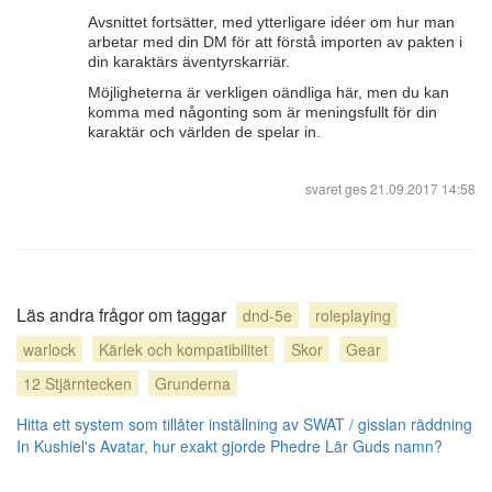
Avsnittet fortsätter, med ytterligare idéer om hur man
arbetar med din DM för att förstå importen av pakten i
din karaktärs äventyrskarriär.
Möjligheterna är verkligen oändliga här, men du kan
komma med någonting som är meningsfullt för din
karaktär och världen de spelar in.
svaret ges
21.09.2017 14:58
Läs andra frågor om taggar
dnd-5e
roleplaying
warlock
Kärlek och kompatibilitet
Skor
Gear
12 Stjärntecken
Grunderna
Hitta ett system som tillåter inställning av SWAT / gisslan räddning
In Kushiel's Avatar, hur exakt gjorde Phedre Lär Guds namn?