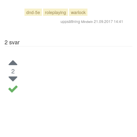
dnd-5e
roleplaying
warlock
uppsättning
21.09.2017 14:41
Mindwin
2
svar
2