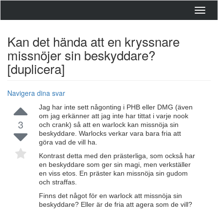
Toggl
navig
Kan det hända att en kryssnare
missnöjer sin beskyddare?
[duplicera]
Navigera dina svar
Jag har inte sett någonting i PHB eller DMG (även
om jag erkänner att jag inte har tittat i varje nook
3
och crank) så att en warlock kan missnöja sin
beskyddare. Warlocks verkar vara bara fria att
göra vad de vill ha.
Kontrast detta med den prästerliga, som också har
en beskyddare som ger sin magi, men verkställer
en viss etos. En präster kan missnöja sin gudom
och straffas.
Finns det något för en warlock att missnöja sin
beskyddare? Eller är de fria att agera som de vill?