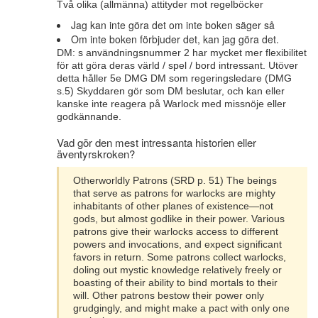
Två olika (allmänna) attityder mot regelböcker
Jag kan inte göra det om inte boken säger så
Om inte boken förbjuder det, kan jag göra det.
DM: s användningsnummer 2 har mycket mer flexibilitet
för att göra deras värld / spel / bord intressant. Utöver
detta håller 5e DMG DM som regeringsledare (DMG
s.5) Skyddaren gör som DM beslutar, och kan eller
kanske inte reagera på Warlock med missnöje eller
godkännande.
Vad gör den mest intressanta historien eller
äventyrskroken?
Otherworldly Patrons (SRD p. 51) The beings
that serve as patrons for warlocks are mighty
inhabitants of other planes of existence—not
gods, but almost godlike in their power. Various
patrons give their warlocks access to different
powers and invocations, and expect significant
favors in return. Some patrons collect warlocks,
doling out mystic knowledge relatively freely or
boasting of their ability to bind mortals to their
will. Other patrons bestow their power only
grudgingly, and might make a pact with only one