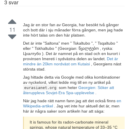
3
svar
Jag är en stor fan av Georgia, har besökt två gånger
11
och bott där i sju månader förra gången, men jag hade
inte hört talas om den här platsen.
Det är inte "Saltona" men " Tskaltubo ", " Tsqaltubo "
eller " Tskhaltubo " (Georgian: წყალტუბო , ryska:
Цхалтубо ). Det är namnet på en stad och en kurort i
provinsen Imereti i sydvästra delen av landet.
Det är
mindre än 20km nordväst om Kutaisi
, Georgiens näst
största stad.
Jag hittade detta via Google med olika kombinationer
av nyckelord, vilket ledde mig till en ny artikel på
som heter
Georgien: Söker att
eurasianet.org
återuppleva Sovjet-Era Spa-upplevelse
.
När jag hade rätt namn fann jag att det också finns
en
Wikipedia-artikel
. Jag vet inte hur aktuell det är, men
här är några saker som artikeln har att säga:
It is famous for its radon-carbonate mineral
springs, whose natural temperature of 33–35 °C