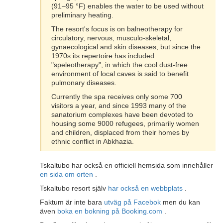
(91–95 °F) enables the water to be used without
preliminary heating.
The resort's focus is on balneotherapy for
circulatory, nervous, musculo-skeletal,
gynaecological and skin diseases, but since the
1970s its repertoire has included
"speleotherapy", in which the cool dust-free
environment of local caves is said to benefit
pulmonary diseases.
Currently the spa receives only some 700
visitors a year, and since 1993 many of the
sanatorium complexes have been devoted to
housing some 9000 refugees, primarily women
and children, displaced from their homes by
ethnic conflict in Abkhazia.
Tskaltubo har också en officiell hemsida som innehåller
en sida om orten
.
Tskaltubo resort själv
har också en webbplats
.
Faktum är inte bara
utväg på Facebok
men du kan
även
boka en bokning på Booking.com
.