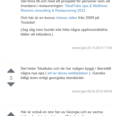
Det finns till och med ett prospekt för personer som vill
investera i restaureringen:
TskalTubo spa & Wellness
Resorts utveckling & Restaurering 2011
Och här är en bonus
cheesy video
från 2009 på
Youtube!
(Jag såg men kunde inte hitta några upphovsrättsfria
bilder att inkludera.)
svaret ges
20.10.2013 17:46
Det heter Tskaltubo och de har nyligen byggt / återställt
några nya spa (
ett av deras webbplatser
). Ganska
3
billigt även enligt georgiska standarder.
svaret ges
08.03.2016 09:09
Här är också en stor fan av Georgia och av varma