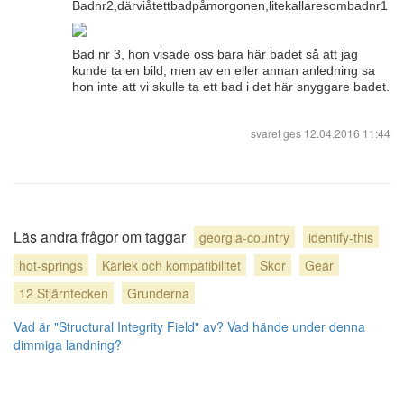
Badnr2,därviåtettbadpåmorgonen,litekallaresombadnr1
Bad nr 3, hon visade oss bara här badet så att jag
kunde ta en bild, men av en eller annan anledning sa
hon inte att vi skulle ta ett bad i det här snyggare badet.
svaret ges
12.04.2016 11:44
Läs andra frågor om taggar
georgia-country
identify-this
hot-springs
Kärlek och kompatibilitet
Skor
Gear
12 Stjärntecken
Grunderna
Vad är "Structural Integrity Field" av?
Vad hände under denna
dimmiga landning?