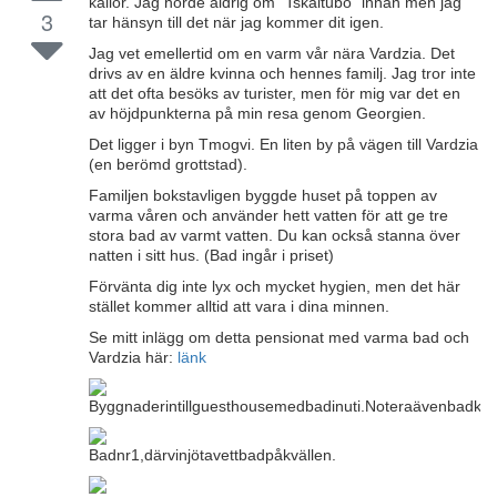
källor. Jag hörde aldrig om "Tskaltubo" innan men jag
3
tar hänsyn till det när jag kommer dit igen.
Jag vet emellertid om en varm vår nära Vardzia. Det
drivs av en äldre kvinna och hennes familj. Jag tror inte
att det ofta besöks av turister, men för mig var det en
av höjdpunkterna på min resa genom Georgien.
Det ligger i byn Tmogvi. En liten by på vägen till Vardzia
(en berömd grottstad).
Familjen bokstavligen byggde huset på toppen av
varma våren och använder hett vatten för att ge tre
stora bad av varmt vatten. Du kan också stanna över
natten i sitt hus. (Bad ingår i priset)
Förvänta dig inte lyx och mycket hygien, men det här
stället kommer alltid att vara i dina minnen.
Se mitt inlägg om detta pensionat med varma bad och
Vardzia här:
länk
Byggnaderintillguesthousemedbadinuti.Noteraävenbadkaret
Badnr1,därvinjötavettbadpåkvällen.