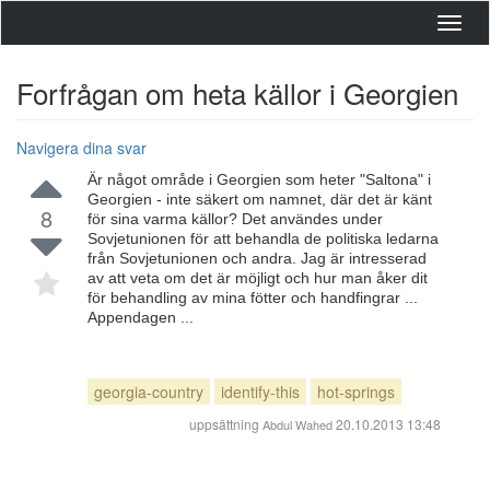
Toggl
navig
Forfrågan om heta källor i Georgien
Navigera dina svar
Är något område i Georgien som heter "Saltona" i
Georgien - inte säkert om namnet, där det är känt
8
för sina varma källor? Det användes under
Sovjetunionen för att behandla de politiska ledarna
från Sovjetunionen och andra. Jag är intresserad
av att veta om det är möjligt och hur man åker dit
för behandling av mina fötter och handfingrar ...
Appendagen ...
georgia-country
identify-this
hot-springs
uppsättning
20.10.2013 13:48
Abdul Wahed