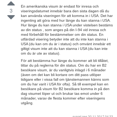
En amerikanska visum är endast för inresa och
3
viseringsdatumet innebär bara den sista dagen då du
kan använda viseringen för att komma in i USA. Det har
ingenting att göra med hur länge du kan stanna i USA.
Hur länge du kan stanna i USA under vistelsen bestäms
av din status , som anges på din I-94 vid inresa och
med förbehåll för bestämmelser om din status. En
utfärdad visering betyder inte att du inte kan stanna i
USA (du kan om du är i status) och omvänt innebär ett
giltigt visum inte att du kan stanna i USA (du kan inte
om du är ute av status).
För att bestämma hur länge du kommer att bli tillåtet,
tittar du på reglerna för din status. Om du har en B2
besökare visum, är du vanligtvis inlagd i 6 månader
(även om det kan bli kortare om ditt pass utlöper
tidigare eller i vissa fall om tjänstemannen känns som
om du har varit i USA för ofta). Så till exempel kan en
besökare på visum för B2 besökare komma in på den
dag visumet löper ut och brukar tas emot under 6
månader, varav de flesta kommer efter viseringens
utgång.
svaret ges
30.11.2017 04:33