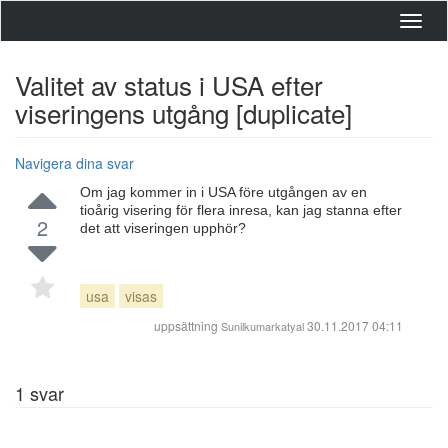
Toggl
navig
Valitet av status i USA efter
viseringens utgång [duplicate]
Navigera dina svar
Om jag kommer in i USA före utgången av en
tioårig visering för flera inresa, kan jag stanna efter
2
det att viseringen upphör?
usa
visas
uppsättning
30.11.2017 04:11
Sunilkumarkatyal
1
svar