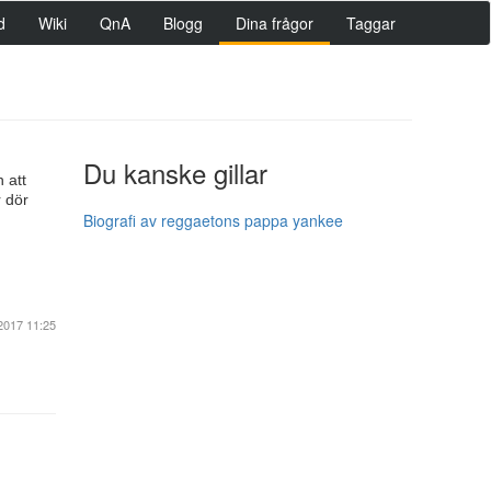
d
Wiki
QnA
Blogg
Dina frågor
Taggar
Du kanske gillar
 att
 dör
Biografi av reggaetons pappa yankee
2017 11:25