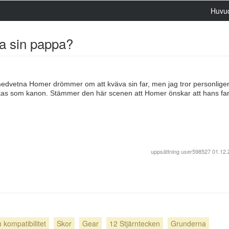
Huvu
a sin pappa?
omedvetna Homer drömmer om att kväva sin far, men jag tror personligen
tas som kanon. Stämmer den här scenen att Homer önskar att hans far
uppsättning
user598527
01.12.
 kompatibilitet
Skor
Gear
12 Stjärntecken
Grunderna