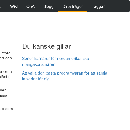
d
Wiki
QnA
Blogg
Dina frågor
Taggar
Du kanske gillar
 stora
Serier karriärer för nordamerikanska
und och
mangakonstnärer
erierna
Att välja den bästa programvaran för att samla
äst i)
in serier för dig
över
missa
å de som