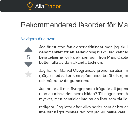
Alla
Fragor
Rekommenderad läsorder för Marv
Navigera dina svar
Jag är ett stort fan av serietidningar men jag s
genomsnittet för en serietidningsfläkt. Jag känner
5
berättelserna för karaktärer som Iron Man, Capta
botten alla av de välkända tecknen.
Jag har en Marvel Obegränsad prenumeration, men
(börjar med saker som spännande berättelser) me
och några av de grannierna.
Jag antar att min övergripande fråga är att jag må
utan att missa den stora bilden? Till någon som ä
mycket, men samtidigt inte ha en lista som skulle
redigera: Jag letar efter vilka serier som är bra 
inte har något minnesvärt och jag vill hellre veta