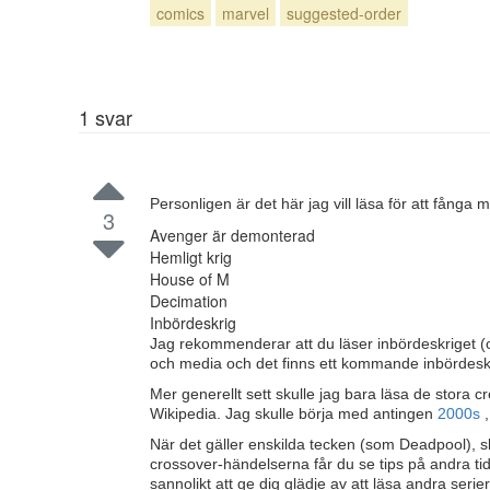
comics
marvel
suggested-order
1
svar
Personligen är det här jag vill läsa för att fånga
3
Avenger är demonterad
Hemligt krig
House of M
Decimation
Inbördeskrig
Jag rekommenderar att du läser inbördeskriget (o
och media och det finns ett kommande inbördeskr
Mer generellt sett skulle jag bara läsa de stora
Wikipedia. Jag skulle börja med antingen
2000s
När det gäller enskilda tecken (som Deadpool), s
crossover-händelserna får du se tips på andra t
sannolikt att ge dig glädje av att läsa andra seri