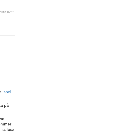
2015 02:21
el
spel
ta på
äsa
 kommer
ilja läsa