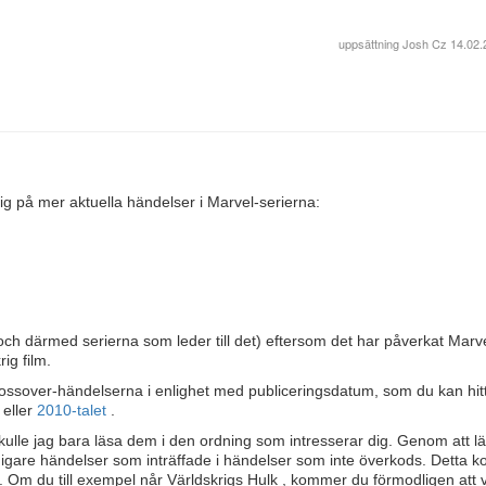
uppsättning
Josh Cz
14.02.
 mig på mer aktuella händelser i Marvel-serierna:
ch därmed serierna som leder till det) eftersom det har påverkat Marv
ig film.
 crossover-händelserna i enlighet med publiceringsdatum, som du kan hit
, eller
2010-talet
.
kulle jag bara läsa dem i den ordning som intresserar dig. Genom att l
idigare händelser som inträffade i händelser som inte överkods. Detta
er. Om du till exempel når Världskrigs Hulk , kommer du förmodligen att v