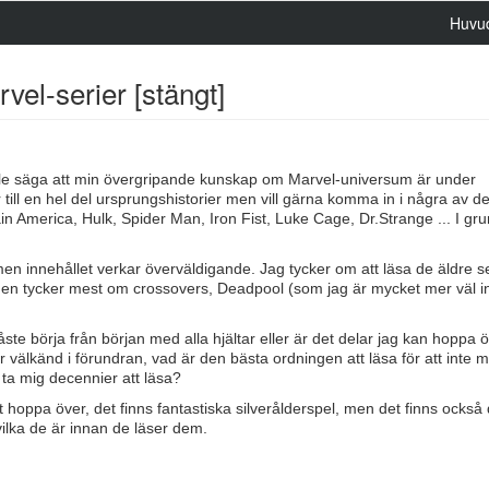
Huvu
el-serier [stängt]
kulle säga att min övergripande kunskap om Marvel-universum är under
 till en hel del ursprungshistorier men vill gärna komma in i några av de
in America, Hulk, Spider Man, Iron Fist, Luke Cage, Dr.Strange ... I gr
 innehållet verkar överväldigande. Jag tycker om att läsa de äldre s
n tycker mest om crossovers, Deadpool (som jag är mycket mer väl inl
ste börja från början med alla hjältar eller är det delar jag kan hoppa 
r välkänd i förundran, vad är den bästa ordningen att läsa för att inte 
 ta mig decennier att läsa?
att hoppa över, det finns fantastiska silverålderspel, men det finns ocks
 vilka de är innan de läser dem.