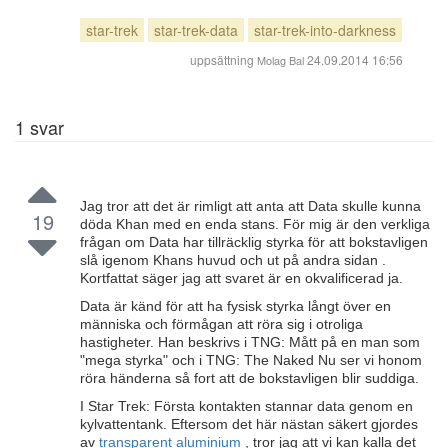
star-trek
star-trek-data
star-trek-into-darkness
uppsättning
24.09.2014 16:56
Molag Bal
1
svar
Jag tror att det är rimligt att anta att Data skulle kunna
19
döda Khan med en enda stans. För mig är den verkliga
frågan om Data har tillräcklig styrka för att bokstavligen
slå igenom Khans huvud och ut på andra sidan .
Kortfattat säger jag att svaret är en okvalificerad ja.
Data är känd för att ha fysisk styrka långt över en
människa och förmågan att röra sig i otroliga
hastigheter. Han beskrivs i TNG: Mått på en man som
"mega styrka" och i TNG: The Naked Nu ser vi honom
röra händerna så fort att de bokstavligen blir suddiga.
I Star Trek: Första kontakten stannar data genom en
kylvattentank. Eftersom det här nästan säkert gjordes
av
transparent aluminium
, tror jag att vi kan kalla det