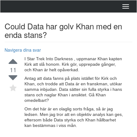
Toggl
navig
Could Data har golv Khan med en
enda stans?
Navigera dina svar
I Star Trek Into Darkness , uppmanar Khan kapten
Kirk att slå honom. Kirk gör, upprepade gånger,
11
och Khan är helt opåverkad.
Antag att data fanns på plats istället för Kirk och
Khan, och trodde att Data är en franskman, utökar
samma inbjudan. Data sätter sin fulla styrka i hans
stans och naglar Khan i ansiktet. Gå Khan
omedelbart?
Om det här är en olaglig sorts fråga, så är jag
ledsen. Men jag tror att en objektiv analys kan ges,
eftersom både Data styrka och Khan hållbarhet
kan bestämmas i viss mån.