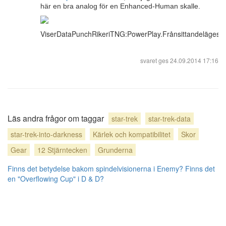
här en bra analog för en Enhanced-Human skalle.
ViserDataPunchRikeriTNG:PowerPlay.Frånsittandelägesm
svaret ges
24.09.2014 17:16
Läs andra frågor om taggar
star-trek
star-trek-data
star-trek-into-darkness
Kärlek och kompatibilitet
Skor
Gear
12 Stjärntecken
Grunderna
Finns det betydelse bakom spindelvisionerna i Enemy?
Finns det
en "Overflowing Cup" i D & D?