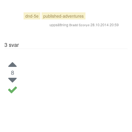
dnd-5e
published-adventures
uppsättning
28.10.2014 20:59
Bradd Szonye
3
svar
8