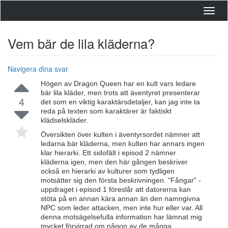
Toggl
navig
Vem bär de lila kläderna?
Navigera dina svar
Högen av Dragon Queen har en kult vars ledare
bär lila kläder, men trots att äventyret presenterar
4
det som en viktig karaktärsdetaljer, kan jag inte ta
reda på texten som karaktärer är faktiskt
klädselskläder.
Översikten över kulten i äventyrsordet nämner att
ledarna bär kläderna, men kulten har annars ingen
klar hierarki. Ett sidofält i episod 2 nämner
kläderna igen, men den här gången beskriver
också en hierarki av kulturer som tydligen
motsätter sig den första beskrivningen. "Fångar" -
uppdraget i episod 1 föreslår att datorerna kan
stöta på en annan kära annan än den namngivna
NPC som leder attacken, men inte hur eller var. All
denna motsägelsefulla information har lämnat mig
mycket förvirrad om någon av de många