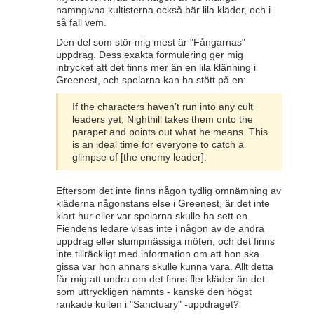
namngivna kultisterna också bär lila kläder, och i
så fall vem.
Den del som stör mig mest är "Fångarnas"
uppdrag. Dess exakta formulering ger mig
intrycket att det finns mer än en lila klänning i
Greenest, och spelarna kan ha stött på en:
If the characters haven’t run into any cult
leaders yet, Nighthill takes them onto the
parapet and points out what he means. This
is an ideal time for everyone to catch a
glimpse of [the enemy leader].
Eftersom det inte finns någon tydlig omnämning av
kläderna någonstans else i Greenest, är det inte
klart hur eller var spelarna skulle ha sett en.
Fiendens ledare visas inte i någon av de andra
uppdrag eller slumpmässiga möten, och det finns
inte tillräckligt med information om att hon ska
gissa var hon annars skulle kunna vara. Allt detta
får mig att undra om det finns fler kläder än det
som uttryckligen nämnts - kanske den högst
rankade kulten i "Sanctuary" -uppdraget?