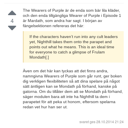
The Wearers of Purple är de enda som bär lila kläder,
och den enda tillgängliga Wearer of Purple i Episode 1
4
är Mardath, som andra har sagt. I början av
fängelsektionen refereras det här:
If the characters haven’t run into any cult leaders
yet, Nighthill takes them onto the parapet and
points out what he means. This is an ideal time
for everyone to catch a glimpse of Frulam
Mondath[.]
Även om det här kan tyckas att det finns andra,
namngivna Wearers of Purple som går runt, ger boken
dig verkligen flexibiliteten så att dina spelare på något
sätt äntligen kan se Mondath på förhand, kanske på
gatorna. Om du tillåter dem att se Mondath på förhand,
säger modulen bara att inte ha Nighthill ta dem i
parapetet för att peka ut honom, eftersom spelarna
redan vet hur han ser ut.
svaret ges
28.10.2014 21:24