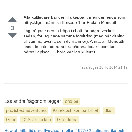
Alla kultledare bär den lila kappan, men den enda som
uttryckligen nämns i Episode 1 är Frulam Mondath.
3
Jag frågade denna fråga i chatt för några veckor
sedan, för jag hade samma förvirring (med hänvisning
till samma avsnitt som du nämner). Annat än Mondath
finns det inte några andra sådana ledare som kan
höras i episod 1 - bara vanliga kulturer.
svaret ges
28.10.2014 21:19
Läs andra frågor om taggar
dnd-5e
published-adventures
Kärlek och kompatibilitet
Skor
Gear
12 Stjärntecken
Grunderna
How att hitta tidigare flygvägar mellan 1977/82 Latinamerika och