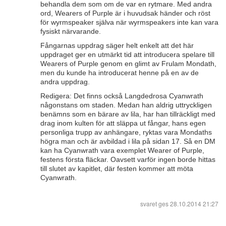
behandla dem som om de var en rytmare. Med andra
ord, Wearers of Purple är i huvudsak händer och röst
för wyrmspeaker själva när wyrmspeakers inte kan vara
fysiskt närvarande.
Fångarnas uppdrag säger helt enkelt att det här
uppdraget ger en utmärkt tid att introducera spelare till
Wearers of Purple genom en glimt av Frulam Mondath,
men du kunde ha introducerat henne på en av de
andra uppdrag.
Redigera: Det finns också Langdedrosa Cyanwrath
någonstans om staden. Medan han aldrig uttryckligen
benämns som en bärare av lila, har han tillräckligt med
drag inom kulten för att släppa ut fångar, hans egen
personliga trupp av anhängare, ryktas vara Mondaths
högra man och är avbildad i lila på sidan 17. Så en DM
kan ha Cyanwrath vara exemplet Wearer of Purple,
festens första fläckar. Oavsett varför ingen borde hittas
till slutet av kapitlet, där festen kommer att möta
Cyanwrath.
svaret ges
28.10.2014 21:27