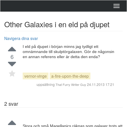
Toggl
navig
Other Galaxies i en eld på djupet
Navigera dina svar
I eld på djupet i början minns jag tydligt ett
omnämnande till skulptörgalaxen. Gör de någonsin
6
en annan referens eller är detta den enda?
vernor-vinge
a-fire-upon-the-deep
uppsättning
24.11.2013 17:21
That Furry Writer Guy
2
svar
Stora och små Magellanics räknas som galaxer trots att