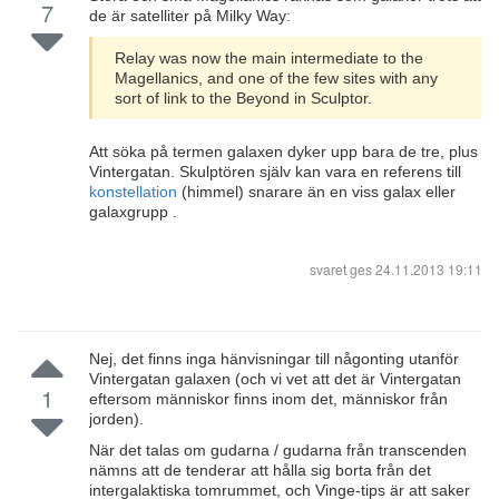
7
de är satelliter på Milky Way:
Relay was now the main intermediate to the
Magellanics, and one of the few sites with any
sort of link to the Beyond in Sculptor.
Att söka på termen galaxen dyker upp bara de tre, plus
Vintergatan. Skulptören själv kan vara en referens till
konstellation
(himmel) snarare än en viss galax eller
galaxgrupp .
svaret ges
24.11.2013 19:11
Nej, det finns inga hänvisningar till någonting utanför
Vintergatan galaxen (och vi vet att det är Vintergatan
1
eftersom människor finns inom det, människor från
jorden).
När det talas om gudarna / gudarna från transcenden
nämns att de tenderar att hålla sig borta från det
intergalaktiska tomrummet, och Vinge-tips är att saker