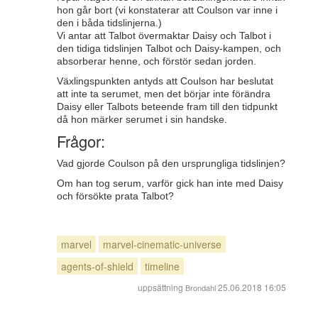
hon går bort (vi konstaterar att Coulson var inne i
den i båda tidslinjerna.)
Vi antar att Talbot övermaktar Daisy och Talbot i
den tidiga tidslinjen Talbot och Daisy-kampen, och
absorberar henne, och förstör sedan jorden.
Växlingspunkten antyds att Coulson har beslutat
att inte ta serumet, men det börjar inte förändra
Daisy eller Talbots beteende fram till den tidpunkt
då hon märker serumet i sin handske.
Frågor:
Vad gjorde Coulson på den ursprungliga tidslinjen?
Om han tog serum, varför gick han inte med Daisy
och försökte prata Talbot?
marvel
marvel-cinematic-universe
agents-of-shield
timeline
uppsättning
25.06.2018 16:05
Brondahl