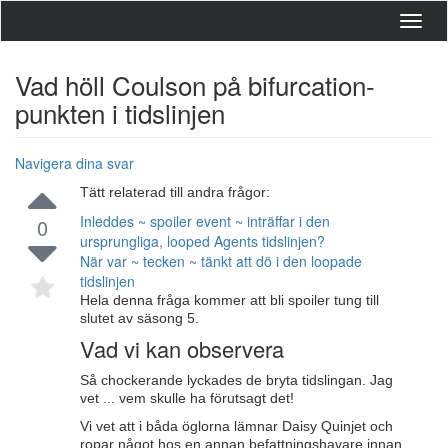
Toggl
navig
Vad höll Coulson på bifurcation-
punkten i tidslinjen
Navigera dina svar
Tätt relaterad till andra frågor:
Inleddes ~ spoiler event ~ inträffar i den
0
ursprungliga, looped Agents tidslinjen?
När var ~ tecken ~ tänkt att dö i den loopade
tidslinjen
Hela denna fråga kommer att bli spoiler tung till
slutet av säsong 5.
Vad vi kan observera
Så chockerande lyckades de bryta tidslingan. Jag
vet ... vem skulle ha förutsagt det!
Vi vet att i båda öglorna lämnar Daisy Quinjet och
ropar något hos en annan befattningshavare innan