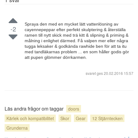
Spraya den med en mycket lätt vattenlösning av
-2
cayennepeppar efter perfekt skulptering & återställa
ramen till nytt skick med trä kitt & slipning & priming &
målning i enlighet därmed. Få valpen mer eller några
tugga leksaker & godkända rawhide ben för att ta itu
med tandläkarnas problem ... en som håller godis gör
att pupen glömmer dörrkarmen.
svaret ges
20.02.2016 15:57
Läs andra frågor om taggar
doors
Kärlek och kompatibilitet
Skor
Gear
12 Stjärntecken
Grunderna