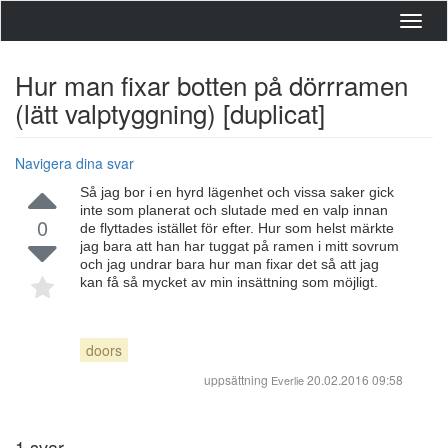
Toggl
navig
Hur man fixar botten på dörrramen
(lätt valptyggning) [duplicat]
Navigera dina svar
Så jag bor i en hyrd lägenhet och vissa saker gick
inte som planerat och slutade med en valp innan
0
de flyttades istället för efter. Hur som helst märkte
jag bara att han har tuggat på ramen i mitt sovrum
och jag undrar bara hur man fixar det så att jag
kan få så mycket av min insättning som möjligt.
doors
uppsättning
20.02.2016 09:58
Everlie
1
svar