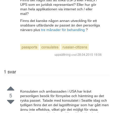
Finns det något sätt att tolka USPS eller FedEx /
UPS som en juridisk representant? Eller hur gör
man hela applikationen via internet och / eller
mail?
Finns det kanske någon annan utveckling för ett
snabbare utfärdande av passet än den personliga
närvaro plus
tre månader för behandling
?
passports
consulates
russian-citizens
uppsättning
28.04.2015 19:06
cnst
1
svar
Konsulaten och ambassaden i USA har krävt
5
personligen besök för förnyelse och hämtning av det
ryska passet. Talade med konsulatet i Seattle idag och
tydligen finns det en del lagstiftningar som har gått men
ännu inte effektiva, vilket gör det möjligt för vissa