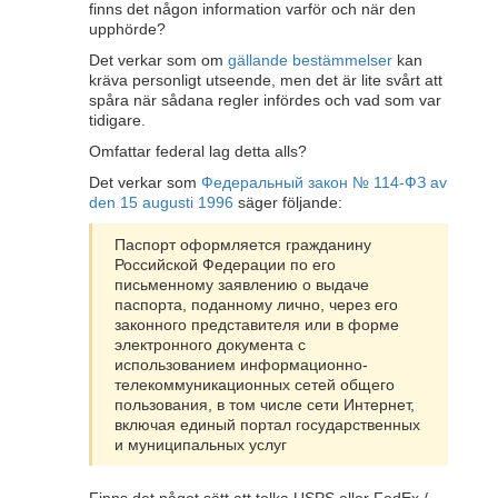
finns det någon information varför och när den
upphörde?
Det verkar som om
gällande bestämmelser
kan
kräva personligt utseende, men det är lite svårt att
spåra när sådana regler infördes och vad som var
tidigare.
Omfattar federal lag detta alls?
Det verkar som
Федеральный закон № 114-ФЗ av
den 15 augusti 1996
säger följande:
Паспорт оформляется гражданину
Российской Федерации по его
письменному заявлению о выдаче
паспорта, поданному лично, через его
законного представителя или в форме
электронного документа с
использованием информационно-
телекоммуникационных сетей общего
пользования, в том числе сети Интернет,
включая единый портал государственных
и муниципальных услуг