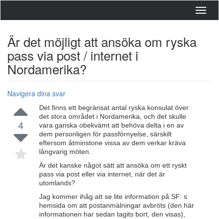
Toggl
navig
Är det möjligt att ansöka om ryska
pass via post / internet i
Nordamerika?
Navigera dina svar
Det finns ett begränsat antal ryska konsulat över
det stora området i Nordamerika, och det skulle
4
vara ganska obekvämt att behöva delta i en av
dem personligen för passförnyelse, särskilt
eftersom åtminstone vissa av dem verkar kräva
långvarig möten.
Är det kanske något sätt att ansöka om ett ryskt
pass via post eller via internet, när det är
utomlands?
Jag kommer ihåg att se lite information på SF: s
hemsida om att postanmälningar avbröts (den här
informationen har sedan tagits bort, den visas),