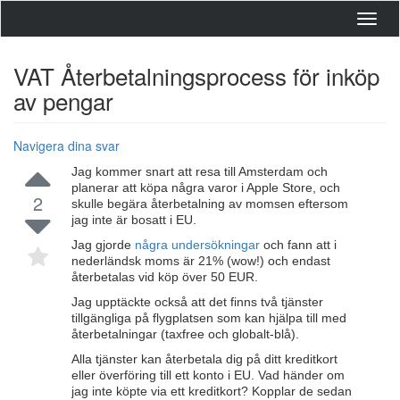
Toggl
navig
VAT Återbetalningsprocess för inköp
av pengar
Navigera dina svar
Jag kommer snart att resa till Amsterdam och
planerar att köpa några varor i Apple Store, och
2
skulle begära återbetalning av momsen eftersom
jag inte är bosatt i EU.
Jag gjorde
några undersökningar
och fann att i
nederländsk moms är 21% (wow!) och endast
återbetalas vid köp över 50 EUR.
Jag upptäckte också att det finns två tjänster
tillgängliga på flygplatsen som kan hjälpa till med
återbetalningar (taxfree och globalt-blå).
Alla tjänster kan återbetala dig på ditt kreditkort
eller överföring till ett konto i EU. Vad händer om
jag inte köpte via ett kreditkort? Kopplar de sedan