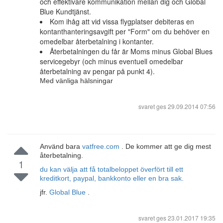
och effektivare kommunikation mellan dig och Global
Blue Kundtjänst.
Kom ihåg att vid vissa flygplatser debiteras en
kontanthanteringsavgift per "Form" om du behöver en
omedelbar återbetalning i kontanter.
Återbetalningen du får är Moms minus Global Blues
servicegebyr (och minus eventuell omedelbar
återbetalning av pengar på punkt 4).
Med vänliga hälsningar
svaret ges
29.09.2014 07:56
Använd bara
vatfree.com
. De kommer att ge dig mest
återbetalning.
1
du kan välja att få totalbeloppet överfört till ett
kreditkort, paypal, bankkonto eller en bra sak.
jfr.
Global Blue
.
svaret ges
23.01.2017 19:35