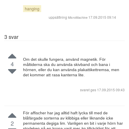
hanging
uppsättning
17.09.2015 09:14
MicroMachine
3
svar
Om det skulle fungera, använd magnetik. För
4
måltiderna ska du använda skivband och bana i
hörnen, eller du kan använda plakattikettremsa, men
det kommer att rasa kanterna lite.
svaret ges
17.09.2015 09:43
För affischer har jag alltid haft lycka till med de
blåfärgade sorterna av klibbiga eller liknande icke
2
permanenta degiga lim. Vanligen en bit i varje hörn har
storleken på en krona varit mer än tillräckligt för att