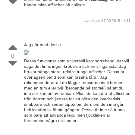
hänga mina affischer på college.
svaret ges
17.09.2015 11:31
Jag går med dessa
0
Dessa funktioner som universell kardborreband, det vill
säga det finns ingen krok sida och en slinga sida. Jag
brukar hänga stora, relativt tunga affischer. Dessa är
överlägsen band som kan orsaka tårar. Jag
rekommenderar att du lägger remsorna inuti hörnen
med en tum eller två (beroende på storlek) så att du
inte ser kanten av remsan. Plus, du kan dra ut affischen
från dörren och justera för att göra den kvadratiskt
snabbare och sedan tappa om den, om den inte går
helt kvadratisk första gången. Dessa är inte så tunna
som bara att använda tejp, men tjockleken är
försumbar, några millimeter.