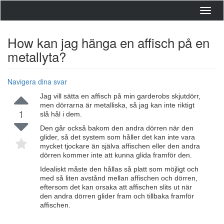
Toggl
navig
How kan jag hänga en affisch på en
metallyta?
Navigera dina svar
Jag vill sätta en affisch på min garderobs skjutdörr,
men dörrarna är metalliska, så jag kan inte riktigt
1
slå hål i dem.
Den går också bakom den andra dörren när den
glider, så det system som håller det kan inte vara
mycket tjockare än själva affischen eller den andra
dörren kommer inte att kunna glida framför den.
Idealiskt måste den hållas så platt som möjligt och
med så liten avstånd mellan affischen och dörren,
eftersom det kan orsaka att affischen slits ut när
den andra dörren glider fram och tillbaka framför
affischen.