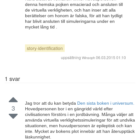
denna hemska pojken emacierad och ansluten till
de virtuella verkligheten, och han inser att alla
berättelser om honom är falska, för att han tydligt
har blivit ansluten till simuleringarna under en
mycket lång tid .
story-identification
uppsättning
06.03.2015 01:10
Winsoph
1
svar
Jag tror att du kan betyda
Den sista boken i universum.
3
Hovedpersonen bor i en gängridd värld efter
civilisationen förstörs i en jordbävning. Många väljer att
använda virtuella verklighetssimuleringar för att undvika
situationen, men huvudpersonen är epileptisk och kan
inte. Mycket av bokens plot innebär att han återupptäck
läskunnighet.