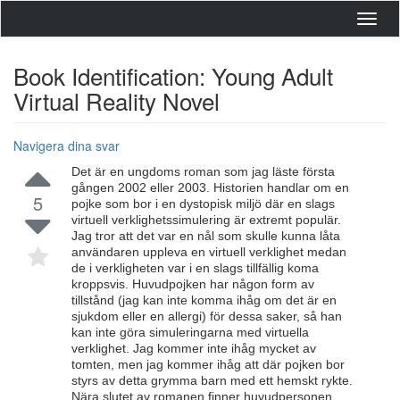
Toggl
navig
Book Identification: Young Adult
Virtual Reality Novel
Navigera dina svar
Det är en ungdoms roman som jag läste första
gången 2002 eller 2003. Historien handlar om en
5
pojke som bor i en dystopisk miljö där en slags
virtuell verklighetssimulering är extremt populär.
Jag tror att det var en nål som skulle kunna låta
användaren uppleva en virtuell verklighet medan
de i verkligheten var i en slags tillfällig koma
kroppsvis. Huvudpojken har någon form av
tillstånd (jag kan inte komma ihåg om det är en
sjukdom eller en allergi) för dessa saker, så han
kan inte göra simuleringarna med virtuella
verklighet. Jag kommer inte ihåg mycket av
tomten, men jag kommer ihåg att där pojken bor
styrs av detta grymma barn med ett hemskt rykte.
Nära slutet av romanen finner huvudpersonen