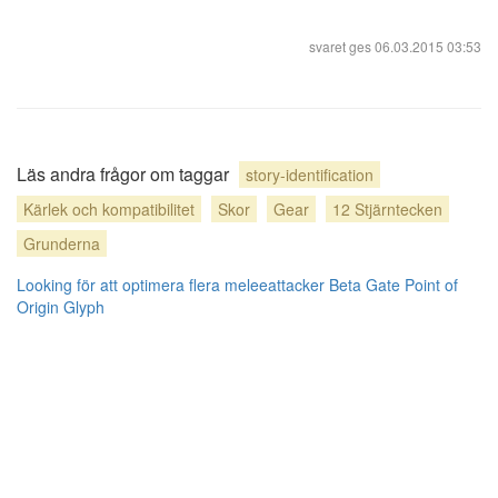
svaret ges
06.03.2015 03:53
Läs andra frågor om taggar
story-identification
Kärlek och kompatibilitet
Skor
Gear
12 Stjärntecken
Grunderna
Looking för att optimera flera meleeattacker
Beta Gate Point of
Origin Glyph
Blogg
användarbidrag licensierat under
cc by-sa 3.0
med tillskrivning krävs.