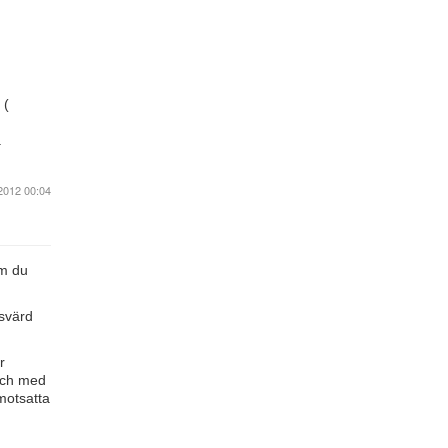
 (
.
2012 00:04
om du
 svärd
r
 och med
motsatta