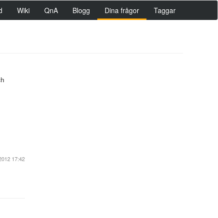
d
Wiki
QnA
Blogg
Dina frågor
Taggar
ch
2012 17:42