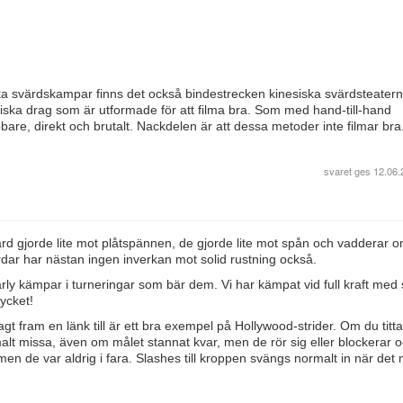
ska svärdskampar finns det också bindestrecken kinesiska svärdsteatern
ska drag som är utformade för att filma bra. Som med hand-till-hand
bbare, direkt och brutalt. Nackdelen är att dessa metoder inte filmar bra
svaret ges
12.06.
rd gjorde lite mot plåtspännen, de gjorde lite mot spån och vadderar 
rdar har nästan ingen inverkan mot solid rustning också.
arly kämpar i turneringar som bär dem. Vi har kämpat vid full kraft med
mycket!
ram en länk till är ett bra exempel på Hollywood-strider. Om du titta
malt missa, även om målet stannat kvar, men de rör sig eller blockerar
n de var aldrig i fara. Slashes till kroppen svängs normalt in när det 