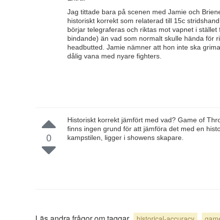
Jag tittade bara på scenen med Jamie och Briene 
historiskt korrekt som relaterad till 15c stridsha
börjar telegraferas och riktas mot vapnet i ställ
bindande) än vad som normalt skulle hända för ri
headbutted. Jamie nämner att hon inte ska grimas
dålig vana med nyare fighters.
Historiskt korrekt jämfört med vad? Game of Thron
finns ingen grund för att jämföra det med en his
0
kampstilen, ligger i showens skapare.
Läs andra frågor om taggar
historical-accuracy
game