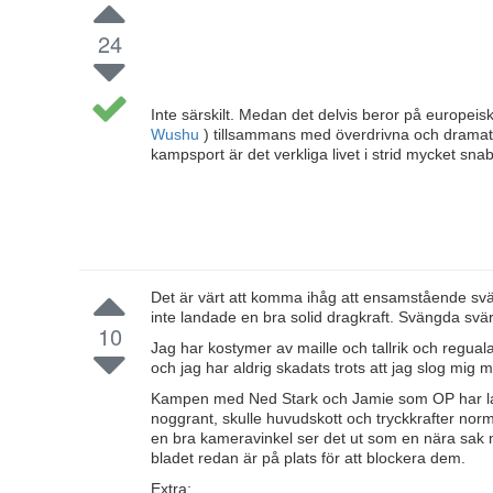
24
Inte särskilt. Medan det delvis beror på europei
Wushu
) tillsammans med överdrivna och dramati
kampsport är det verkliga livet i strid mycket sna
Det är värt att komma ihåg att ensamstående svä
inte landade en bra solid dragkraft. Svängda svä
10
Jag har kostymer av maille och tallrik och regual
och jag har aldrig skadats trots att jag slog mig 
Kampen med Ned Stark och Jamie som OP har lagt f
noggrant, skulle huvudskott och tryckkrafter nor
en bra kameravinkel ser det ut som en nära sak me
bladet redan är på plats för att blockera dem.
Extra: