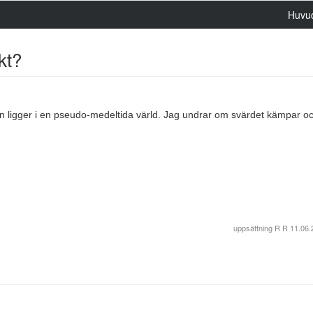
Huvu
kt?
ngen ligger i en pseudo-medeltida värld. Jag undrar om svärdet kämpar o
uppsättning
R R
11.06.