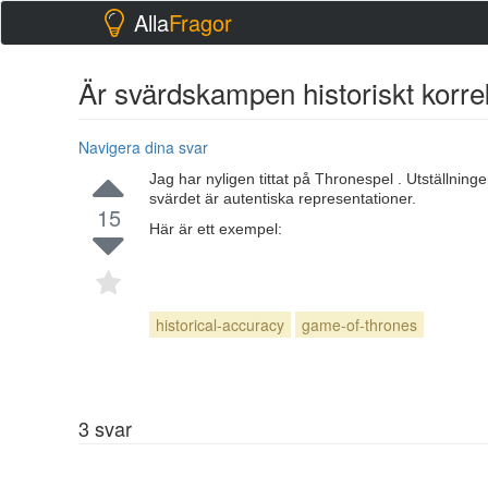
Alla
Fragor
Är svärdskampen historiskt korre
Navigera dina svar
Jag har nyligen tittat på Thronespel . Utställni
svärdet är autentiska representationer.
15
Här är ett exempel:
historical-accuracy
game-of-thrones
3
svar