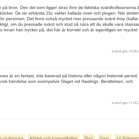
på bron. Den del som ligger strax före de faktiska svärdkollisionerna 
ndböcker. De tar erkända 15c vakter kallade oxen och plogen. När striden
et för personen. Det finns också mycket mer pressande svärd ihop (kallat
ktigt, om du pressade svärd och stod så nära att du skulle vara stansad
 innan han trycker på, det här är korrekt och är egentligen en mycket 
svaret ges
14.06.
es är en fantasi, inte baserad på historia eller någon historisk period,
torisk händelse som exempelvis Slaget vid Hastings. Berättelsen, och
svaret ges
11.02.
-of-thrones
Kärlek och kompatibilitet
Skor
Gear
12 Stjärnte