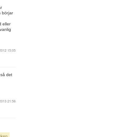
är
 börjar
 eller
vanlig
2012 15:05
 så det
2013 21:56
cken