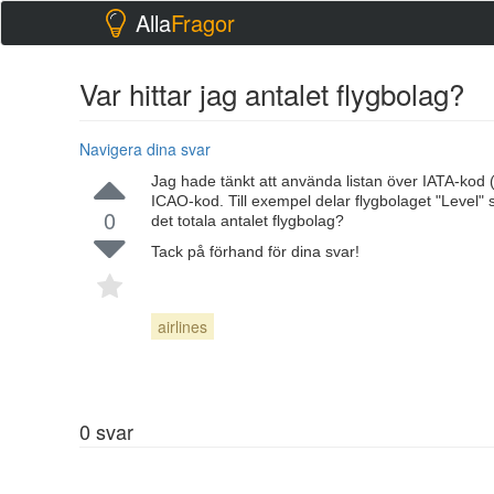
Alla
Fragor
Var hittar jag antalet flygbolag?
Navigera dina svar
Jag hade tänkt att använda listan över IATA-kod
ICAO-kod. Till exempel delar flygbolaget "Level"
0
det totala antalet flygbolag?
Tack på förhand för dina svar!
airlines
0
svar