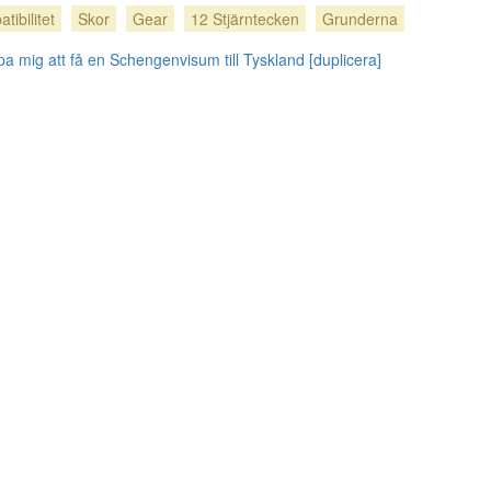
tibilitet
Skor
Gear
12 Stjärntecken
Grunderna
pa mig att få en Schengenvisum till Tyskland [duplicera]