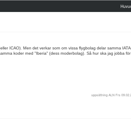
Huvu
 (eller ICAO). Men det verkar som om vissa flygbolag delar samma IATA
 samma koder med "Iberia" (dess moderbolag). Så hur ska jag jobba för 
uppsättning
ALN Frs
09.02.