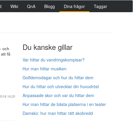
d
Wiki
QnA
Blogg
Dina frågor
Taggar
Du kanske gillar
- och
att få
Var hittar du vandringskompisar?
Hur man hittar musiken
Golfdemodagar och hur du hittar dem
Hur du hittar och utvecklar din huvudröst
Anpassade skor och var du hittar dem
2018 16:20
Hur man hittar de bästa platserna i en teater
Damsko: hur man hittar rätt skobredd