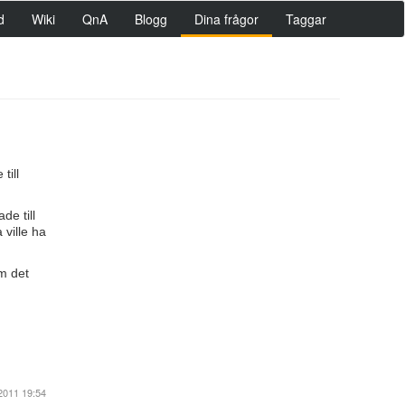
d
Wiki
QnA
Blogg
Dina frågor
Taggar
till
de till
ville ha
om det
2011 19:54