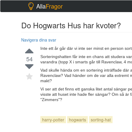
Alla
Fragor
Do Hogwarts Hus har kvoter?
Navigera dina svar
Inte ett år går där vi inte ser minst en person sor
Sorteringshatten får inte en chans att studera varj
54
varandra (topp X i smarts går till Ravenclaw, 4 mod
Vad skulle hända om en sortering inträffade där alla
Ravenclaw? Vad händer om de var alla extremt mo
makt?
Vi ser att det finns ett ganska litet antal sängar 
visste att huset inte hade fler sängar? Om så är 
"Zimmers"?
harry-potter
hogwarts
sorting-hat