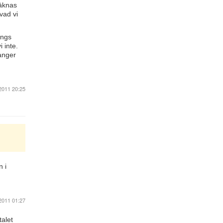
räknas
vad vi
ings
 inte.
 anger
2011 20:25
n i
2011 01:27
talet