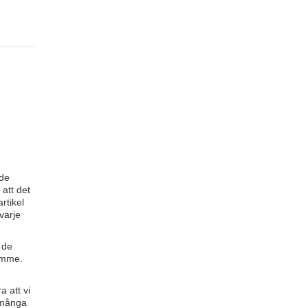
nde
att det
rtikel
varje
r de
rymme.
 att vi
t många