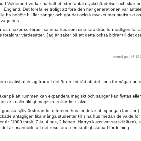
med Voldemort verkar ha haft ett stort antal olyckshändelser och skär n
i England. Det förefaller troligt att före den här generationen var antale
ulle ha behövt bli fler sängar och gör det också mycket mer statistiskt o
 varje hus.
lar och häxor sorteras i samma hus som sina föräldrar, förmodligen för a
räldrar värdesätter. Jag är säker på att detta också bidrar till det os
svaret ges
16.12.
m relativt, och jag tror att det är en ledtråd att det finns förmåga / pote
äker på att rummen kan expandera magiskt och sängar kan flyttas elle
 är ju alla riktigt magiska trollkarlar själva.
 ganska självförstörande, eftersom hus tenderar att springa i familjer (
ckade antagligen lika många studenter till sina hus medan de valde för 
 år (1000 totalt, 7 år, 4 hus, 2 könen, Harrys klass var särskilt liten), s
 det är osannolikt att det resulterar i en kraftigt skenad fördelning .