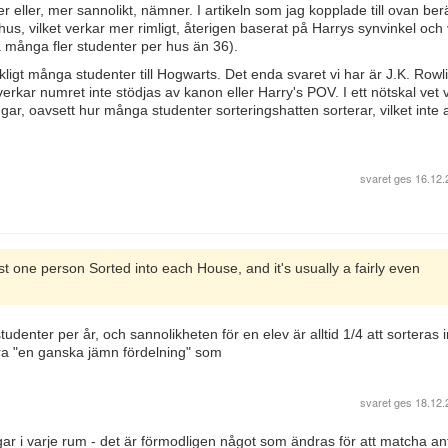
er eller, mer sannolikt, nämner. I artikeln som jag kopplade till ovan be
 hus, vilket verkar mer rimligt, återigen baserat på Harrys synvinkel och 
sa många fler studenter per hus än 36).
kligt många studenter till Hogwarts. Det enda svaret vi har är J.K. Rowl
kar numret inte stödjas av kanon eller Harry's POV. I ett nötskal vet vi
ar, oavsett hur många studenter sorteringshatten sorterar, vilket inte
svaret ges
16.12.
t one person Sorted into each House, and it's usually a fairly even
denter per år, och sannolikheten för en elev är alltid 1/4 att sorteras i
era "en ganska jämn fördelning" som
svaret ges
18.12.
 sängar i varje rum - det är förmodligen något som ändras för att matcha an