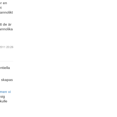
er en
t
sannolikt
tt de är
annolika
2011 20:26
ntiella
r skapas
men vi
sig
kulle