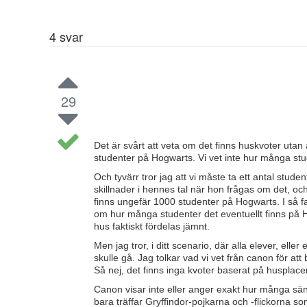
4
svar
29
Det är svårt att veta om det finns huskvoter utan
studenter på Hogwarts. Vi vet inte hur många stu
Och tyvärr tror jag att vi måste ta ett antal stu
skillnader i hennes tal när hon frågas om det, o
finns ungefär 1000 studenter på Hogwarts. I så fall
om hur många studenter det eventuellt finns på
hus faktiskt fördelas jämnt.
Men jag tror, i ditt scenario, där alla elever, elle
skulle gå. Jag tolkar vad vi vet från canon för at
Så nej, det finns inga kvoter baserat på husplace
Canon visar inte eller anger exakt hur många säng
bara träffar Gryffindor-pojkarna och -flickorna s