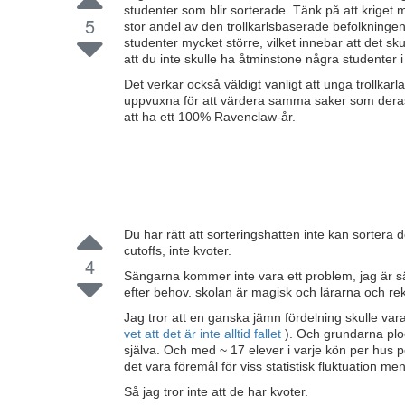
studenter som blir sorterade. Tänk på att kriget 
5
stor andel av den trollkarlsbaserade befolkningen 
studenter mycket större, vilket innebar att det sk
att du inte skulle ha åtminstone några studenter i
Det verkar också väldigt vanligt att unga trollkar
uppvuxna för att värdera samma saker som deras fö
att ha ett 100% Ravenclaw-år.
Du har rätt att sorteringshatten inte kan sortera de
cutoffs, inte kvoter.
4
Sängarna kommer inte vara ett problem, jag är s
efter behov. skolan är magisk och lärarna och rektor
Jag tror att en ganska jämn fördelning skulle vara
vet att det är inte alltid fallet
). Och grundarna plo
själva. Och med ~ 17 elever i varje kön per hus per
det vara föremål för viss statistisk fluktuation men
Så jag tror inte att de har kvoter.