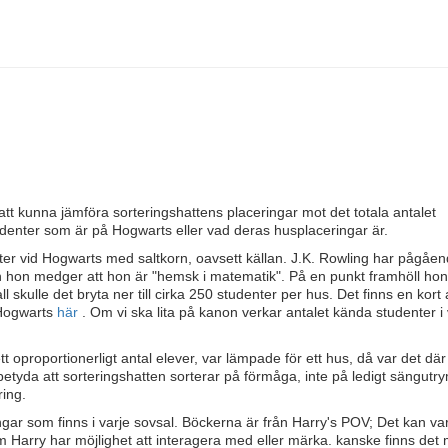
 att kunna jämföra sorteringshattens placeringar mot det totala antalet
denter som är på Hogwarts eller vad deras husplaceringar är.
denter vid Hogwarts med saltkorn, oavsett källan. J.K. Rowling har pågåe
ch hon medger att hon är "hemsk i matematik". På en punkt framhöll hon 
 skulle det bryta ner till cirka 250 studenter per hus. Det finns en kort a
 Hogwarts
här
. Om vi ska lita på kanon verkar antalet kända studenter i 
r ett oproportionerligt antal elever, var lämpade för ett hus, då var det dä
t betyda att sorteringshatten sorterar på förmåga, inte på ledigt sängut
ring.
ar som finns i varje sovsal. Böckerna är från Harry's POV; Det kan vara
om Harry har möjlighet att interagera med eller märka. kanske finns de