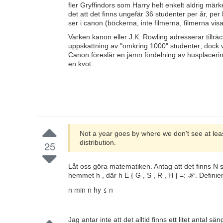
fler Gryffindors som Harry helt enkelt aldrig märk
det att det finns ungefär 36 studenter per år, per
ser i canon (böckerna, inte filmerna, filmerna vi
Varken kanon eller J.K. Rowling adresserar tillräc
uppskattning av "omkring 1000" studenter; dock ver
Canon föreslår en jämn fördelning av husplacering
en kvot.
Not a year goes by where we don't see at leas
distribution.
25
Låt oss göra matematiken. Antag att det finns N stu
hemmet h , där h Ε { G , S , R , H } =: ℋ. Defini
n min n hy ≤ n
Jag antar inte att det alltid finns ett litet antal