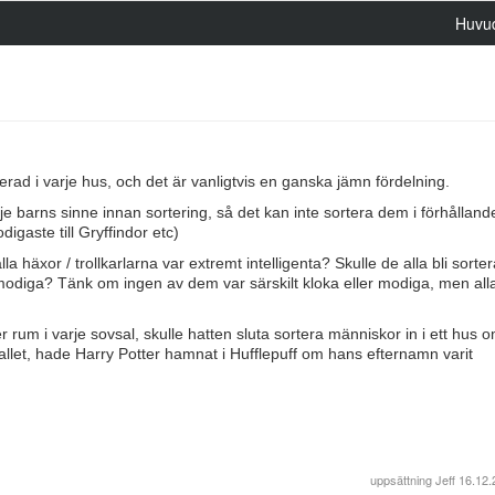
Huvu
terad i varje hus, och det är vanligtvis en ganska jämn fördelning.
e barns sinne innan sortering, så det kan inte sortera dem i förhållande 
igaste till Gryffindor etc)
 häxor / trollkarlarna var extremt intelligenta? Skulle de alla bli sortera
diga? Tänk om ingen av dem var särskilt kloka eller modiga, men alla 
per rum i varje sovsal, skulle hatten sluta sortera människor in i ett hus 
fallet, hade Harry Potter hamnat i Hufflepuff om hans efternamn varit
uppsättning
Jeff
16.12.