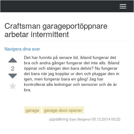
Toggl
navig
Craftsman garageportöppnare
arbetar intermittent
Navigera dina svar
Det har funnits på senare tid, ibland fungerar det
bra och andra gånger fungerar det inte alls. Ibland
2
öppnar och stänger den bara delvis? Nu fungerar
det bara när jag kopplar ur den och pluggar den in
igen, men fungerar bara en gång! Jag har
kontrollerat alla ledningar och sensorer och de är
bra.
garage
garage-door-opener
uppsättning
05.12.2014 00:22
Gary Bergeron