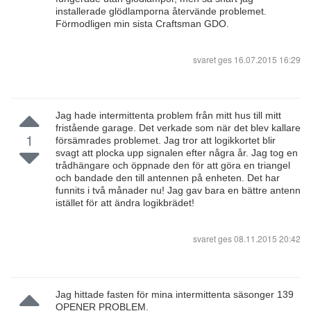
installerade glödlamporna återvände problemet.
Förmodligen min sista Craftsman GDO.
svaret ges
16.07.2015 16:29
Jag hade intermittenta problem från mitt hus till mitt
fristående garage. Det verkade som när det blev kallare
1
försämrades problemet. Jag tror att logikkortet blir
svagt att plocka upp signalen efter några år. Jag tog en
trådhängare och öppnade den för att göra en triangel
och bandade den till antennen på enheten. Det har
funnits i två månader nu! Jag gav bara en bättre antenn
istället för att ändra logikbrädet!
svaret ges
08.11.2015 20:42
Jag hittade fasten för mina intermittenta säsonger 139
OPENER PROBLEM.