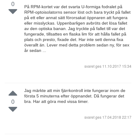
0
På RPM-kortet var det svarta U-formiga fodralet på
RPM-optoisolatorns sensor löst och bara tryckt på fallet
på ett eller annat sätt förorsakat öppnaren att fungera
eller misslyckas. Uppenbarligen avbröts det lösa fallet
av den optiska banan. Jag tryckte på fallet till var det
fungerade, tillsattes en flaska lim för att hålla fallet på
plats och presto, fixade det. Har inte sett denna fixa
överallt än. Lever med detta problem sedan ny, för sex
år sedan ...
svaret ges
11.10.2017 15:34
Jag märkte att min fjärrkontroll inte fungerar inom de
första 5 minuterna efter öppnandet. Då fungerar det
0
bra. Har att göra med vissa timer.
svaret ges
17.04.2018 22:17