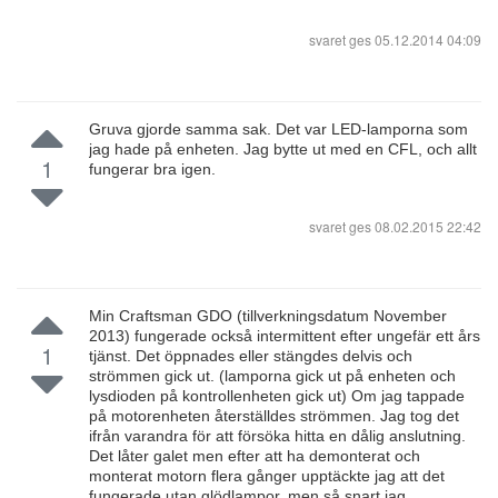
svaret ges
05.12.2014 04:09
Gruva gjorde samma sak. Det var LED-lamporna som
jag hade på enheten. Jag bytte ut med en CFL, och allt
1
fungerar bra igen.
svaret ges
08.02.2015 22:42
Min Craftsman GDO (tillverkningsdatum November
2013) fungerade också intermittent efter ungefär ett års
1
tjänst. Det öppnades eller stängdes delvis och
strömmen gick ut. (lamporna gick ut på enheten och
lysdioden på kontrollenheten gick ut) Om jag tappade
på motorenheten återställdes strömmen. Jag tog det
ifrån varandra för att försöka hitta en dålig anslutning.
Det låter galet men efter att ha demonterat och
monterat motorn flera gånger upptäckte jag att det
fungerade utan glödlampor, men så snart jag