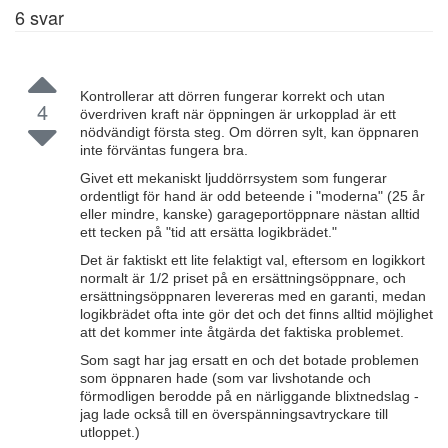
6
svar
Kontrollerar att dörren fungerar korrekt och utan
4
överdriven kraft när öppningen är urkopplad är ett
nödvändigt första steg. Om dörren sylt, kan öppnaren
inte förväntas fungera bra.
Givet ett mekaniskt ljuddörrsystem som fungerar
ordentligt för hand är odd beteende i "moderna" (25 år
eller mindre, kanske) garageportöppnare nästan alltid
ett tecken på "tid att ersätta logikbrädet."
Det är faktiskt ett lite felaktigt val, eftersom en logikkort
normalt är 1/2 priset på en ersättningsöppnare, och
ersättningsöppnaren levereras med en garanti, medan
logikbrädet ofta inte gör det och det finns alltid möjlighet
att det kommer inte åtgärda det faktiska problemet.
Som sagt har jag ersatt en och det botade problemen
som öppnaren hade (som var livshotande och
förmodligen berodde på en närliggande blixtnedslag -
jag lade också till en överspänningsavtryckare till
utloppet.)