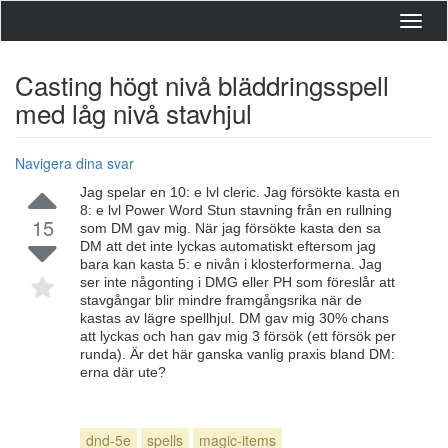
Toggl
navig
Casting högt nivå bläddringsspell
med låg nivå stavhjul
Navigera dina svar
Jag spelar en 10: e lvl cleric. Jag försökte kasta en
8: e lvl Power Word Stun stavning från en rullning
15
som DM gav mig. När jag försökte kasta den sa
DM att det inte lyckas automatiskt eftersom jag
bara kan kasta 5: e nivån i klosterformerna. Jag
ser inte någonting i DMG eller PH som föreslår att
stavgångar blir mindre framgångsrika när de
kastas av lägre spellhjul. DM gav mig 30% chans
att lyckas och han gav mig 3 försök (ett försök per
runda). Är det här ganska vanlig praxis bland DM:
erna där ute?
dnd-5e
spells
magic-items