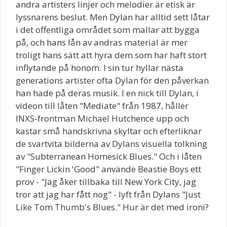
andra artisters linjer och melodier är etisk är
lyssnarens beslut. Men Dylan har alltid sett låtar
i det offentliga området som mallar att bygga
på, och hans lån av andras material är mer
troligt hans sätt att hyra dem som har haft stort
inflytande på honom. I sin tur hyllar nästa
generations artister ofta Dylan för den påverkan
han hade på deras musik. I en nick till Dylan, i
videon till låten "Mediate" från 1987, håller
INXS-frontman Michael Hutchence upp och
kastar små handskrivna skyltar och efterliknar
de svartvita bilderna av Dylans visuella tolkning
av "Subterranean Homesick Blues." Och i låten
"Finger Lickin 'Good" använde Beastie Boys ett
prov - "Jag åker tillbaka till New York City, jag
tror att jag har fått nog" - lyft från Dylans "Just
Like Tom Thumb's Blues." Hur är det med ironi?