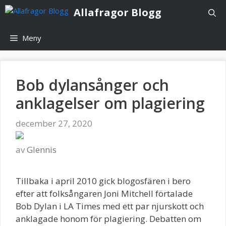
Hoppa
Allafragor Blogg
till
innehåll
Meny
Bob dylansånger och
anklagelser om plagiering
december 27, 2020
av
Glennis
Tillbaka i april 2010 gick blogosfären i bero
efter att folksångaren Joni Mitchell förtalade
Bob Dylan i LA Times med ett par njurskott och
anklagade honom för plagiering. Debatten om