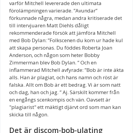
varför Mitchell levererade den ultimata
förolämpningen varierade. ”Avundar”
förkunnade några, medan andra kritiserade det
till intervjuaren Matt Diehls dåligt
rekommenderade försök att jämföra Mitchell
med Bob Dylan: ”Folkscenen du kom ur hade kul
att skapa personas. Du föddes Roberta Joan
Anderson, och någon som heter Bobby
Zimmerman blev Bob Dylan. ” Och en
inflammerad Mitchell avfyrade: ”Bob är inte äkta
alls. Han är plagiat, och hans namn och röst är
falska. Allt om Bob är ett bedrag. Vi är som natt
och dag, han och jag. ” Aj. Särskilt kommer från
en engångs scenkompis och vän. Oavsett är
"plagiarist" ett mäktigt djärvt ord som man kan
skicka till någon.
Det är discom-bob-ulating