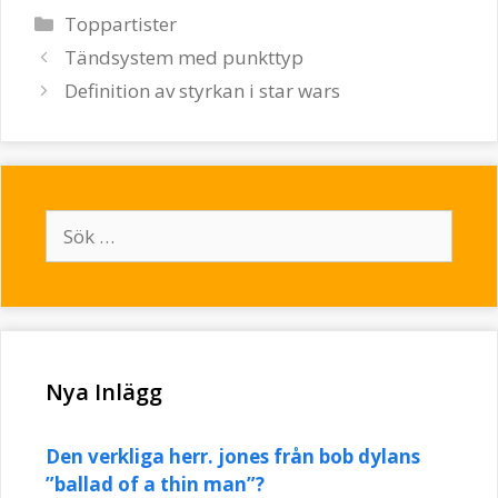
Kategorier
Toppartister
Inläggsnavigering
Tändsystem med punkttyp
Definition av styrkan i star wars
Sök
efter:
Nya Inlägg
Den verkliga herr. jones från bob dylans
”ballad of a thin man”?