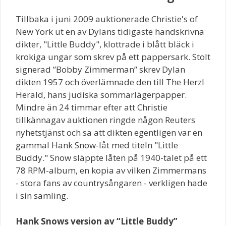
Tillbaka i juni 2009 auktionerade Christie's of
New York ut en av Dylans tidigaste handskrivna
dikter, "Little Buddy", klottrade i blått bläck i
krokiga ungar som skrev på ett pappersark. Stolt
signerad ”Bobby Zimmerman” skrev Dylan
dikten 1957 och överlämnade den till The Herzl
Herald, hans judiska sommarlägerpapper.
Mindre än 24 timmar efter att Christie
tillkännagav auktionen ringde någon Reuters
nyhetstjänst och sa att dikten egentligen var en
gammal Hank Snow-låt med titeln "Little
Buddy." Snow släppte låten på 1940-talet på ett
78 RPM-album, en kopia av vilken Zimmermans
- stora fans av countrysångaren - verkligen hade
i sin samling.
Hank Snows version av “Little Buddy”