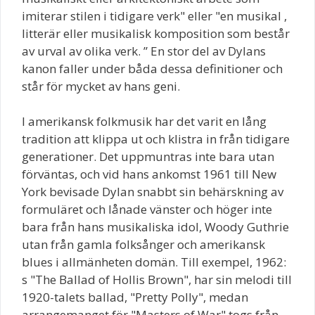
imiterar stilen i tidigare verk" eller "en musikal ,
litterär eller musikalisk komposition som består
av urval av olika verk. ” En stor del av Dylans
kanon faller under båda dessa definitioner och
står för mycket av hans geni.
I amerikansk folkmusik har det varit en lång
tradition att klippa ut och klistra in från tidigare
generationer. Det uppmuntras inte bara utan
förväntas, och vid hans ankomst 1961 till New
York bevisade Dylan snabbt sin behärskning av
formuläret och lånade vänster och höger inte
bara från hans musikaliska idol, Woody Guthrie
utan från gamla folksånger och amerikansk
blues i allmänheten domän. Till exempel, 1962:
s "The Ballad of Hollis Brown", har sin melodi till
1920-talets ballad, "Pretty Polly", medan
arrangemanget för "Masters of War" togs från