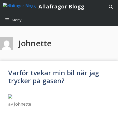
Hoppa
Allafragor Blogg
till
innehåll
Meny
Johnette
Varför tvekar min bil när jag
trycker på gasen?
av
Johnette